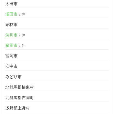
太田市
沼田市
2 件
館林市
渋川市
2 件
藤岡市
2 件
富岡市
安中市
みどり市
北群馬郡榛東村
北群馬郡吉岡町
多野郡上野村