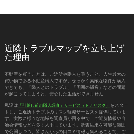
近隣トラブルマップを立ち上げ
た理由
不動産を買うことは、ご近所や隣人を買うこと。人生最大の
買い物である不動産購入ですが、せっかく素敵な物件が購入
できても、「隣人とのトラブル」「周囲の騒音」などの問題
が起こってしまうと、安心した生活ができません
私達は
をスター
「引越し前の隣人調査」サービス（トナリスク）
トし、ご近所トラブルのリスク軽減サービスを提供していま
す。実際に様々な地域を調査員が回る中で、ご近所情報や自
治会情報などを多く入手しています。調査結果を可能な範囲
で公開しつつ、皆さんからの口コミ情報も集めることで、ご