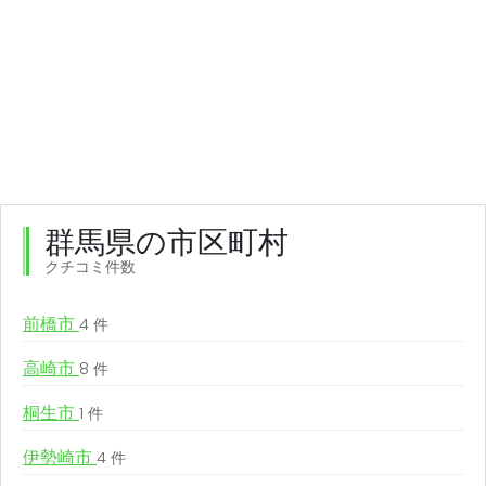
群馬県の市区町村
クチコミ件数
前橋市
4 件
高崎市
8 件
桐生市
1 件
伊勢崎市
4 件