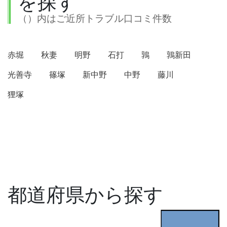
を探す
（）内はご近所トラブル口コミ件数
赤堀
秋妻
明野
石打
鶉
鶉新田
光善寺
篠塚
新中野
中野
藤川
狸塚
都道府県から探す