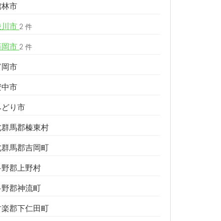
館林市
渋川市
2 件
藤岡市
2 件
富岡市
安中市
みどり市
北群馬郡榛東村
北群馬郡吉岡町
多野郡上野村
多野郡神流町
甘楽郡下仁田町