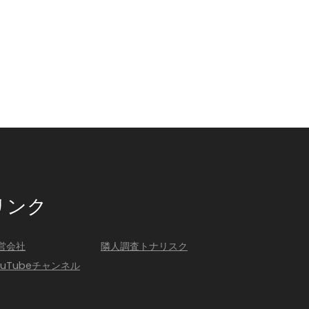
リンク
営会社
隣人調査トナリスク
ouTubeチャンネル