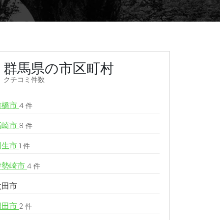
群馬県の市区町村
クチコミ件数
前橋市
4 件
高崎市
8 件
桐生市
1 件
伊勢崎市
4 件
太田市
沼田市
2 件