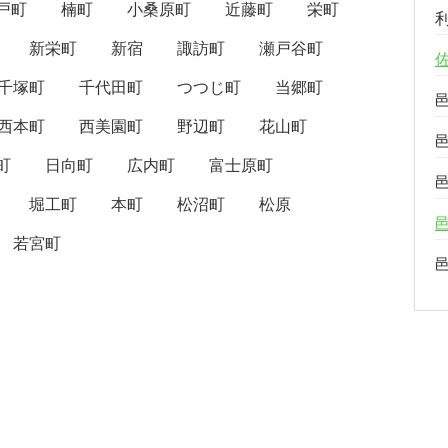
戸町
楠町
小桑原町
近藤町
栄町
新栄町
新宿
諏訪町
瀬戸谷町
千塚町
千代田町
つつじ町
当郷町
西本町
西美園町
野辺町
花山町
町
日向町
広内町
富士原町
堀工町
本町
松沼町
松原
若宮町