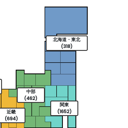
北海道・東北
(318)
中部
(462)
関東
(1652)
近畿
(694)