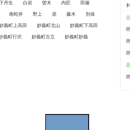
下丹生
白岩
曽木
内匠
田篠
南蛇井
野上
原
藤木
別保
妙義町上高田
妙義町北山
妙義町下高田
妙義町行沢
妙義町古立
妙義町妙義