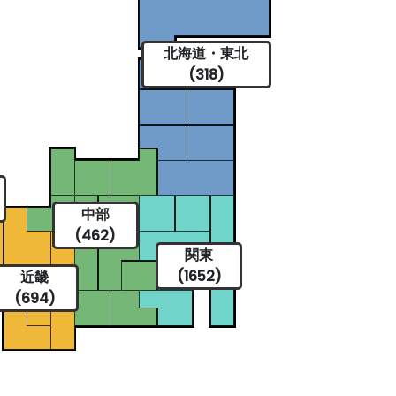
北海道・東北
(318)
中部
(462)
関東
(1652)
近畿
(694)