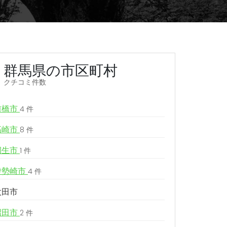
群馬県の市区町村
クチコミ件数
前橋市
4 件
高崎市
8 件
桐生市
1 件
伊勢崎市
4 件
太田市
沼田市
2 件