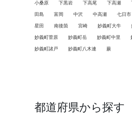
小桑原
下黒岩
下高尾
下高瀬
田島
富岡
中沢
中高瀬
七日市
星田
南後箇
宮崎
妙義町大牛
妙義町菅原
妙義町岳
妙義町中里
妙義町諸戸
妙義町八木連
蕨
都道府県から探す