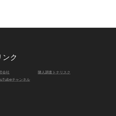
リンク
営会社
隣人調査トナリスク
ouTubeチャンネル