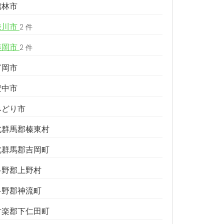
館林市
渋川市
2 件
藤岡市
2 件
富岡市
安中市
みどり市
北群馬郡榛東村
北群馬郡吉岡町
多野郡上野村
多野郡神流町
甘楽郡下仁田町