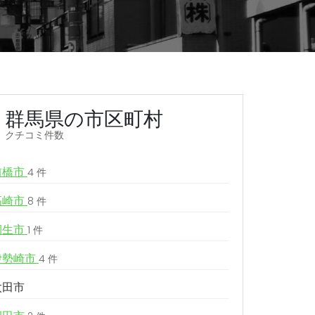
群馬県の市区町村
クチコミ件数
前橋市
4 件
高崎市
8 件
桐生市
1 件
伊勢崎市
4 件
太田市