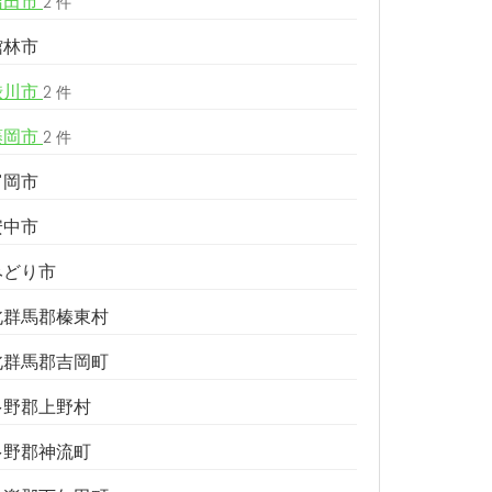
沼田市
2 件
館林市
渋川市
2 件
藤岡市
2 件
富岡市
安中市
みどり市
北群馬郡榛東村
北群馬郡吉岡町
多野郡上野村
多野郡神流町