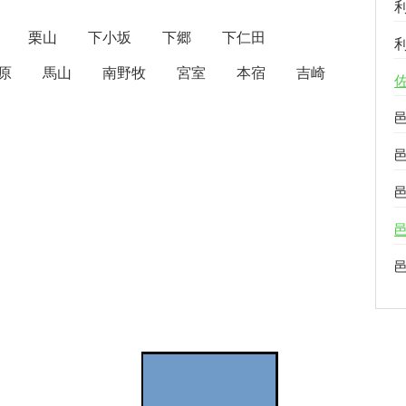
栗山
下小坂
下郷
下仁田
原
馬山
南野牧
宮室
本宿
吉崎