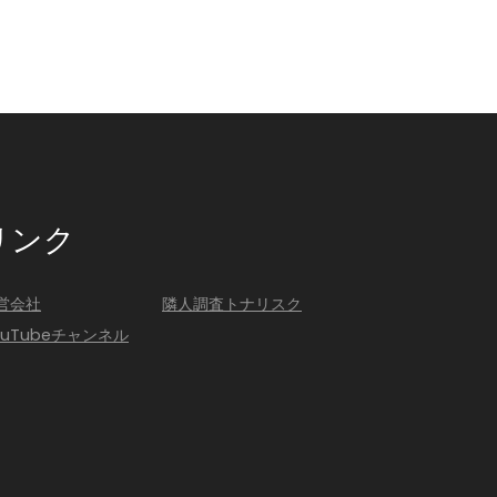
リンク
営会社
隣人調査トナリスク
ouTubeチャンネル