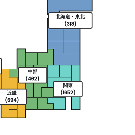
北海道・東北
(318)
中部
(462)
関東
(1652)
近畿
(694)