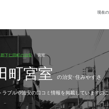
現在の
楽郡下仁田町の治安
宮室
田町宮室
の治安･住みやすさ
トラブルや治安の口コミ情報を掲載していますの