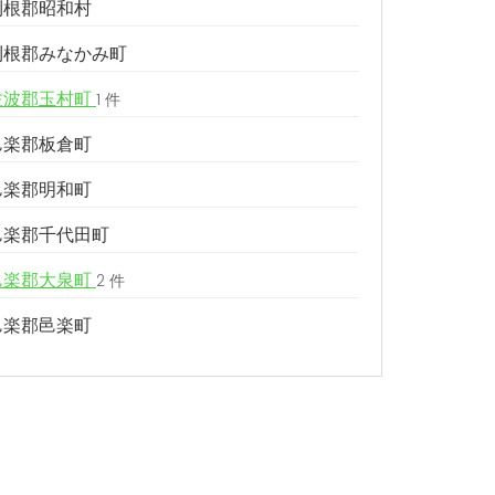
利根郡昭和村
利根郡みなかみ町
佐波郡玉村町
1 件
邑楽郡板倉町
邑楽郡明和町
邑楽郡千代田町
邑楽郡大泉町
2 件
邑楽郡邑楽町