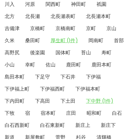
川入
河原
関西町
神田町
祇園
北方
北長瀬
北長瀬表町
北長瀬本町
吉備津
京橋町
京橋南町
京町
京山
久米
桑田町
厚生町 (1件)
岡南町
首部
高野尻
後楽園
国体町
苔山
寿町
小山
幸町
佐山
鹿田町
鹿田本町
島田本町
下足守
下石井
下伊福
下伊福上町
下伊福西町
下伊福本町
下内田町
下高田
下土田
下中野 (1件)
下牧
宿
宿本町
庄田
昭和町
白石
白石西新町
白石東新町
新庄上
新庄下
新道
新屋敷町
菅野
杉谷
清輝橋