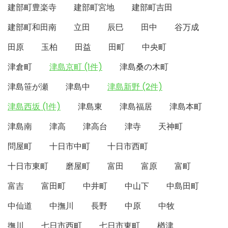
建部町豊楽寺
建部町宮地
建部町吉田
建部町和田南
立田
辰巳
田中
谷万成
田原
玉柏
田益
田町
中央町
津倉町
津島京町 (1件)
津島桑の木町
津島笹が瀬
津島中
津島新野 (2件)
津島西坂 (1件)
津島東
津島福居
津島本町
津島南
津高
津高台
津寺
天神町
問屋町
十日市中町
十日市西町
十日市東町
磨屋町
富田
富原
富町
富吉
富田町
中井町
中山下
中島田町
中仙道
中撫川
長野
中原
中牧
撫川
七日市西町
七日市東町
楢津