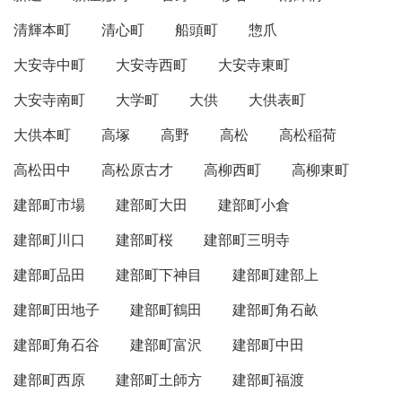
清輝本町
清心町
船頭町
惣爪
大安寺中町
大安寺西町
大安寺東町
大安寺南町
大学町
大供
大供表町
大供本町
高塚
高野
高松
高松稲荷
高松田中
高松原古才
高柳西町
高柳東町
建部町市場
建部町大田
建部町小倉
建部町川口
建部町桜
建部町三明寺
建部町品田
建部町下神目
建部町建部上
建部町田地子
建部町鶴田
建部町角石畝
建部町角石谷
建部町富沢
建部町中田
建部町西原
建部町土師方
建部町福渡