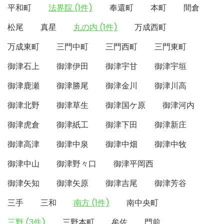
平和町
法界院 (1件)
奉還町
本町
間倉
松尾
真星
丸の内 (1件)
万成西町
万成東町
三門中町
三門西町
三門東町
御津石上
御津伊田
御津宇甘
御津宇垣
御津鹿瀬
御津勝尾
御津金川
御津川高
御津北野
御津草生
御津国ケ原
御津河内
御津虎倉
御津紙工
御津下田
御津新庄
御津高津
御津中泉
御津中畑
御津中牧
御津中山
御津野々口
御津平岡西
御津矢知
御津矢原
御津吉尾
御津芳谷
三手
三和
南方 (1件)
南中央町
三野 (3件)
三野本町
牟佐
門前