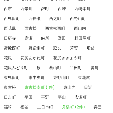
西市
西辛川
錦町
西崎
西崎本町
西島田町
西長瀬
西之町
西野山町
西花尻
西古松
西古松西町
西山内
日応寺
庭瀬
納所
野田
野田屋町
野殿西町
野殿東町
延友
芳賀
畑鮎
花尻
花尻あかね町
花尻ききょう町
花尻みどり町
原
蕃山町
半田町
番町
東島田町
東中央町
東野山町
東花尻
東古松
東古松南町 (1件)
東山内
日近
日吉町
平田
平野
平山
広瀬町
福崎
福谷
二日市町
舟橋町 (2件)
兵団