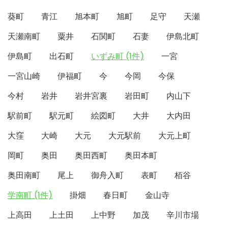
葵町
青江
旭本町
旭町
足守
天瀬
天瀬南町
粟井
石関町
石妻
伊島北町
伊島町
出石町
いずみ町 (1件)
一宮
一宮山崎
伊福町
今
今岡
今保
今村
岩井
岩井宮裏
岩田町
内山下
駅前町
駅元町
絵図町
大井
大内田
大窪
大崎
大元
大元駅前
大元上町
岡町
奥田
奥田西町
奥田本町
奥田南町
尾上
御舟入町
表町
栢谷
学南町 (1件)
掛畑
春日町
金山寺
上高田
上土田
上中野
加茂
辛川市場