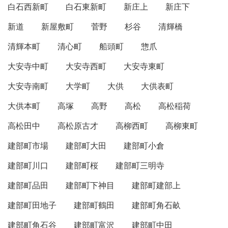
白石西新町
白石東新町
新庄上
新庄下
新道
新屋敷町
菅野
杉谷
清輝橋
清輝本町
清心町
船頭町
惣爪
大安寺中町
大安寺西町
大安寺東町
大安寺南町
大学町
大供
大供表町
大供本町
高塚
高野
高松
高松稲荷
高松田中
高松原古才
高柳西町
高柳東町
建部町市場
建部町大田
建部町小倉
建部町川口
建部町桜
建部町三明寺
建部町品田
建部町下神目
建部町建部上
建部町田地子
建部町鶴田
建部町角石畝
建部町角石谷
建部町富沢
建部町中田