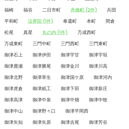
福崎
福谷
二日市町
舟橋町 (2件)
兵団
平和町
法界院 (1件)
奉還町
本町
間倉
松尾
真星
丸の内 (1件)
万成西町
万成東町
三門中町
三門西町
三門東町
御津石上
御津伊田
御津宇甘
御津宇垣
御津鹿瀬
御津勝尾
御津金川
御津川高
御津北野
御津草生
御津国ケ原
御津河内
御津虎倉
御津紙工
御津下田
御津新庄
御津高津
御津中泉
御津中畑
御津中牧
御津中山
御津野々口
御津平岡西
御津矢知
御津矢原
御津吉尾
御津芳谷