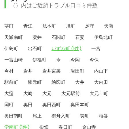
（）内はご近所トラブル口コミ件数
葵町
青江
旭本町
旭町
足守
天瀬
天瀬南町
粟井
石関町
石妻
伊島北町
伊島町
出石町
いずみ町 (1件)
一宮
一宮山崎
伊福町
今
今岡
今保
今村
岩井
岩井宮裏
岩田町
内山下
駅前町
駅元町
絵図町
大井
大内田
大窪
大崎
大元
大元駅前
大元上町
岡町
奥田
奥田西町
奥田本町
奥田南町
尾上
御舟入町
表町
栢谷
学南町 (1件)
掛畑
春日町
金山寺