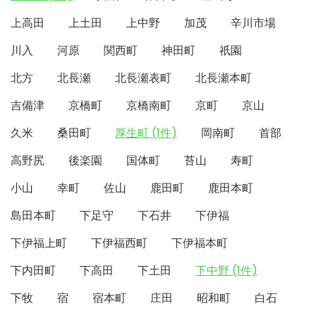
上高田
上土田
上中野
加茂
辛川市場
川入
河原
関西町
神田町
祇園
北方
北長瀬
北長瀬表町
北長瀬本町
吉備津
京橋町
京橋南町
京町
京山
久米
桑田町
厚生町 (1件)
岡南町
首部
高野尻
後楽園
国体町
苔山
寿町
小山
幸町
佐山
鹿田町
鹿田本町
島田本町
下足守
下石井
下伊福
下伊福上町
下伊福西町
下伊福本町
下内田町
下高田
下土田
下中野 (1件)
下牧
宿
宿本町
庄田
昭和町
白石