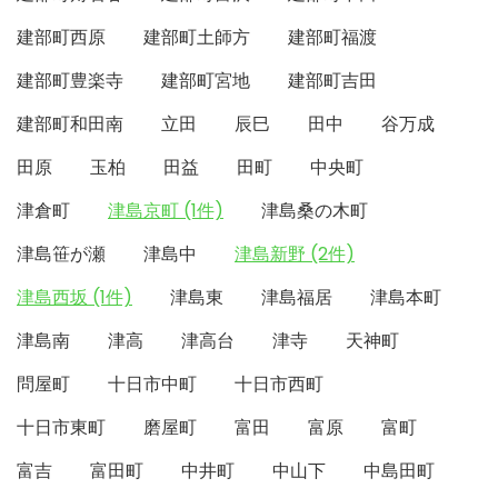
建部町西原
建部町土師方
建部町福渡
建部町豊楽寺
建部町宮地
建部町吉田
建部町和田南
立田
辰巳
田中
谷万成
田原
玉柏
田益
田町
中央町
津倉町
津島京町 (1件)
津島桑の木町
津島笹が瀬
津島中
津島新野 (2件)
津島西坂 (1件)
津島東
津島福居
津島本町
津島南
津高
津高台
津寺
天神町
問屋町
十日市中町
十日市西町
十日市東町
磨屋町
富田
富原
富町
富吉
富田町
中井町
中山下
中島田町