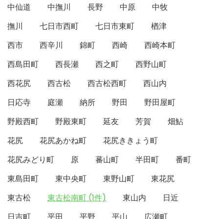
中仙道
中撫川
長野
中原
中牧
撫川
七日市西町
七日市東町
楢津
西市
西辛川
錦町
西崎
西崎本町
西島田町
西長瀬
西之町
西野山町
西花尻
西古松
西古松西町
西山内
日応寺
庭瀬
納所
野田
野田屋町
野殿西町
野殿東町
延友
芳賀
畑鮎
花尻
花尻あかね町
花尻ききょう町
花尻みどり町
原
蕃山町
半田町
番町
東島田町
東中央町
東野山町
東花尻
東古松
東古松南町 (1件)
東山内
日近
日吉町
平田
平野
平山
広瀬町