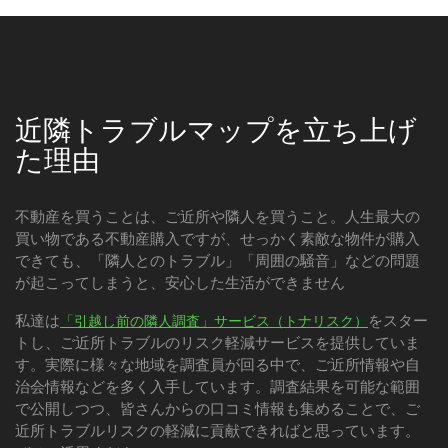
近隣トラブルマップを立ち上げ
た理由
不動産を買うことは、ご近所や隣人を買うこと。人生最大の
買い物である不動産購入ですが、せっかく素敵な物件が購入
できても、「隣人とのトラブル」「周囲の騒音」などの問題
が起こってしまうと、安心した生活ができません
私達は
をスター
「引越し前の隣人調査」サービス（トナリスク）
トし、ご近所トラブルのリスク軽減サービスを提供していま
す。実際に様々な地域を調査員が回る中で、ご近所情報や自
治会情報などを多く入手しています。調査結果を可能な範囲
で公開しつつ、皆さんからの口コミ情報も集めることで、ご
近所トラブルリスクの軽減に貢献できればと思っています。