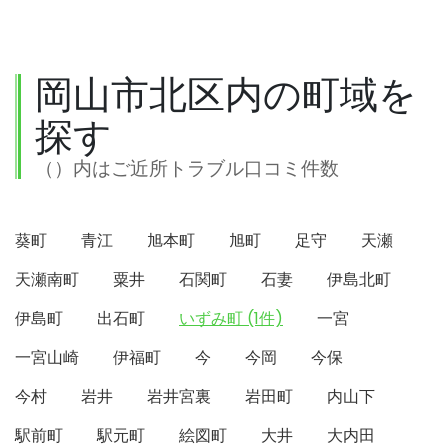
岡山市北区内の町域を
探す
（）内はご近所トラブル口コミ件数
葵町
青江
旭本町
旭町
足守
天瀬
天瀬南町
粟井
石関町
石妻
伊島北町
伊島町
出石町
いずみ町 (1件)
一宮
一宮山崎
伊福町
今
今岡
今保
今村
岩井
岩井宮裏
岩田町
内山下
駅前町
駅元町
絵図町
大井
大内田