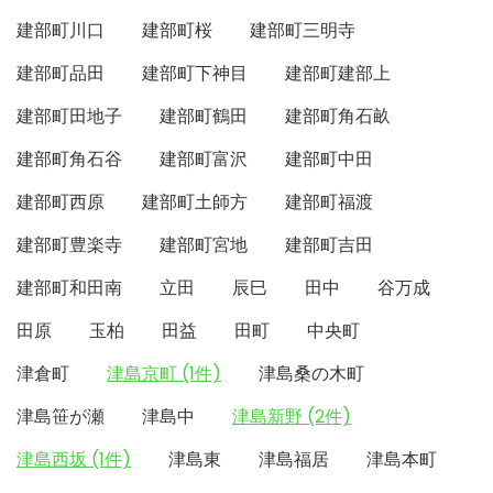
建部町川口
建部町桜
建部町三明寺
建部町品田
建部町下神目
建部町建部上
建部町田地子
建部町鶴田
建部町角石畝
建部町角石谷
建部町富沢
建部町中田
建部町西原
建部町土師方
建部町福渡
建部町豊楽寺
建部町宮地
建部町吉田
建部町和田南
立田
辰巳
田中
谷万成
田原
玉柏
田益
田町
中央町
津倉町
津島京町 (1件)
津島桑の木町
津島笹が瀬
津島中
津島新野 (2件)
津島西坂 (1件)
津島東
津島福居
津島本町