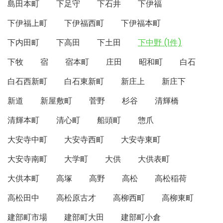
島田本町
下足守
下石井
下伊福
下伊福上町
下伊福西町
下伊福本町
下内田町
下高田
下土田
下中野 (1件)
下牧
宿
宿本町
庄田
昭和町
白石
白石西新町
白石東新町
新庄上
新庄下
新道
新屋敷町
菅野
杉谷
清輝橋
清輝本町
清心町
船頭町
惣爪
大安寺中町
大安寺西町
大安寺東町
大安寺南町
大学町
大供
大供表町
大供本町
高塚
高野
高松
高松稲荷
高松田中
高松原古才
高柳西町
高柳東町
建部町市場
建部町大田
建部町小倉