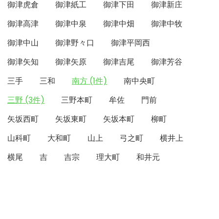
御津虎倉
御津紙工
御津下田
御津新庄
御津高津
御津中泉
御津中畑
御津中牧
御津中山
御津野々口
御津平岡西
御津矢知
御津矢原
御津吉尾
御津芳谷
三手
三和
南方 (1件)
南中央町
三野 (3件)
三野本町
牟佐
門前
矢坂西町
矢坂東町
矢坂本町
柳町
山科町
大和町
山上
弓之町
横井上
横尾
吉
吉宗
理大町
和井元