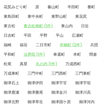
花尻みどり町
原
蕃山町
半田町
番町
東島田町
東中央町
東野山町
東花尻
東古松
東古松南町 (1件)
東山内
日近
日吉町
平田
平野
平山
広瀬町
福崎
福谷
二日市町
舟橋町 (2件)
兵団
平和町
法界院 (1件)
奉還町
本町
間倉
松尾
真星
丸の内 (1件)
万成西町
万成東町
三門中町
三門西町
三門東町
御津石上
御津伊田
御津宇甘
御津宇垣
御津鹿瀬
御津勝尾
御津金川
御津川高
御津北野
御津草生
御津国ケ原
御津河内