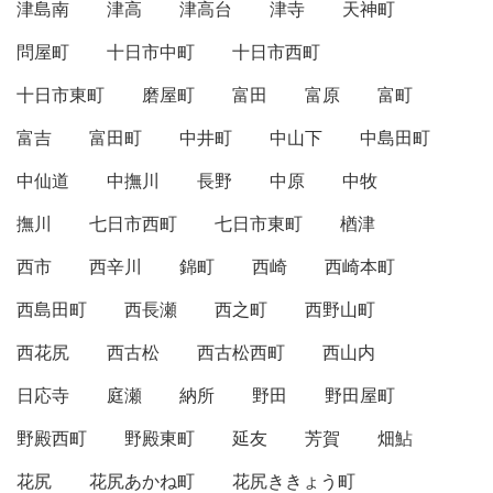
津島南
津高
津高台
津寺
天神町
問屋町
十日市中町
十日市西町
十日市東町
磨屋町
富田
富原
富町
富吉
富田町
中井町
中山下
中島田町
中仙道
中撫川
長野
中原
中牧
撫川
七日市西町
七日市東町
楢津
西市
西辛川
錦町
西崎
西崎本町
西島田町
西長瀬
西之町
西野山町
西花尻
西古松
西古松西町
西山内
日応寺
庭瀬
納所
野田
野田屋町
野殿西町
野殿東町
延友
芳賀
畑鮎
花尻
花尻あかね町
花尻ききょう町