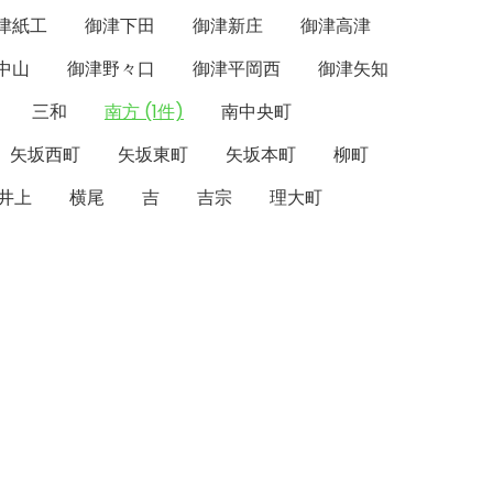
津紙工
御津下田
御津新庄
御津高津
中山
御津野々口
御津平岡西
御津矢知
三和
南方 (1件)
南中央町
矢坂西町
矢坂東町
矢坂本町
柳町
井上
横尾
吉
吉宗
理大町