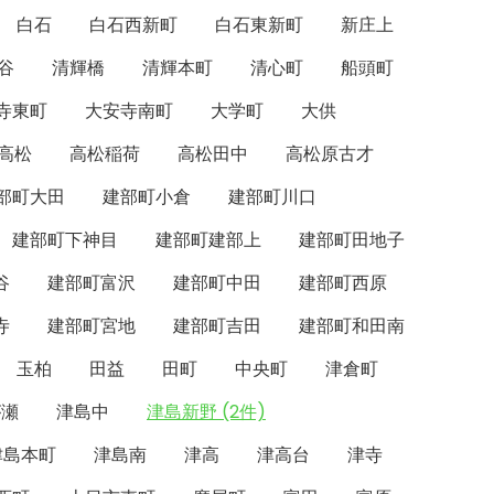
白石
白石西新町
白石東新町
新庄上
谷
清輝橋
清輝本町
清心町
船頭町
寺東町
大安寺南町
大学町
大供
高松
高松稲荷
高松田中
高松原古才
部町大田
建部町小倉
建部町川口
建部町下神目
建部町建部上
建部町田地子
谷
建部町富沢
建部町中田
建部町西原
寺
建部町宮地
建部町吉田
建部町和田南
玉柏
田益
田町
中央町
津倉町
が瀬
津島中
津島新野 (2件)
津島本町
津島南
津高
津高台
津寺