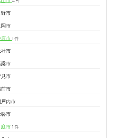
津山市
4 件
玉野市
笠岡市
井原市
1 件
総社市
高梁市
新見市
備前市
瀬戸内市
赤磐市
真庭市
1 件