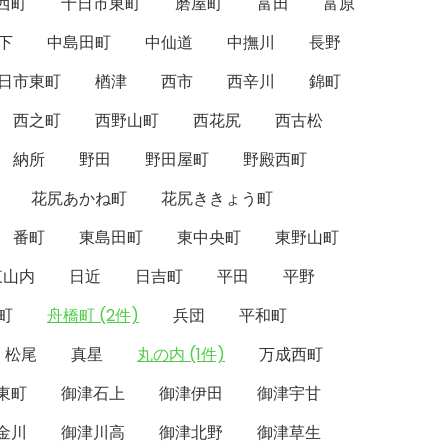
西町
十日市東町
磨屋町
富田
富原
下
中島田町
中仙道
中撫川
長野
日市東町
楢津
西市
西辛川
錦町
西之町
西野山町
西花尻
西古松
納所
野田
野田屋町
野殿西町
花尻あかね町
花尻ききょう町
番町
東島田町
東中央町
東野山町
東山内
日近
日吉町
平田
平野
町
舟橋町 (2件)
兵団
平和町
松尾
真星
丸の内 (1件)
万成西町
東町
御津石上
御津伊田
御津宇甘
金川
御津川高
御津北野
御津草生