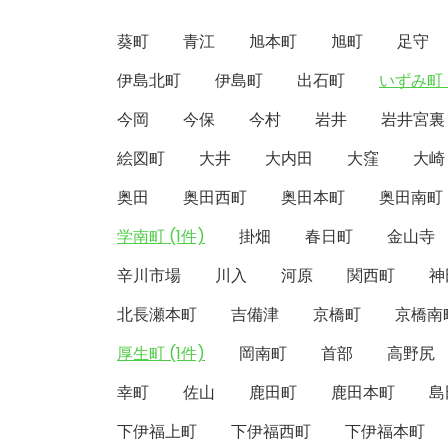
葵町
青江
旭本町
旭町
足守
伊島北町
伊島町
出石町
いずみ町 
今岡
今保
今村
岩井
岩井宮裏
絵図町
大井
大内田
大窪
大崎
奥田
奥田西町
奥田本町
奥田南町
学南町 (1件)
掛畑
春日町
金山寺
辛川市場
川入
河原
関西町
神
北長瀬本町
吉備津
京橋町
京橋南
厚生町 (1件)
岡南町
首部
高野尻
幸町
佐山
鹿田町
鹿田本町
島
下伊福上町
下伊福西町
下伊福本町