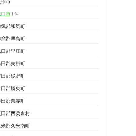
美作市
浅口市
1 件
和気郡和気町
都窪郡早島町
浅口郡里庄町
小田郡矢掛町
苫田郡鏡野町
勝田郡勝央町
勝田郡奈義町
英田郡西粟倉村
久米郡久米南町