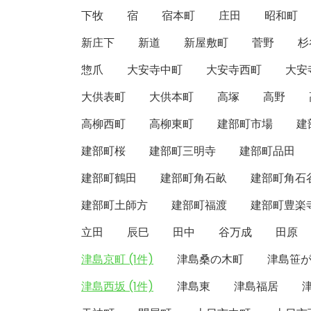
下牧
宿
宿本町
庄田
昭和町
新庄下
新道
新屋敷町
菅野
杉
惣爪
大安寺中町
大安寺西町
大安
大供表町
大供本町
高塚
高野
高柳西町
高柳東町
建部町市場
建
建部町桜
建部町三明寺
建部町品田
建部町鶴田
建部町角石畝
建部町角石
建部町土師方
建部町福渡
建部町豊楽
立田
辰巳
田中
谷万成
田原
津島京町 (1件)
津島桑の木町
津島笹
津島西坂 (1件)
津島東
津島福居