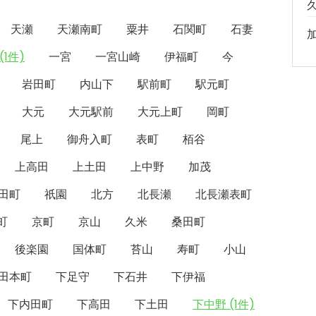
天瀬
天瀬南町
粟井
石関町
石妻
(1件)
一宮
一宮山崎
伊福町
今
岩田町
内山下
駅前町
駅元町
大元
大元駅前
大元上町
岡町
尾上
御舟入町
表町
栢谷
上高田
上土田
上中野
加茂
田町
祇園
北方
北長瀬
北長瀬表町
町
京町
京山
久米
桑田町
後楽園
国体町
苔山
寿町
小山
田本町
下足守
下石井
下伊福
下内田町
下高田
下土田
下中野 (1件)