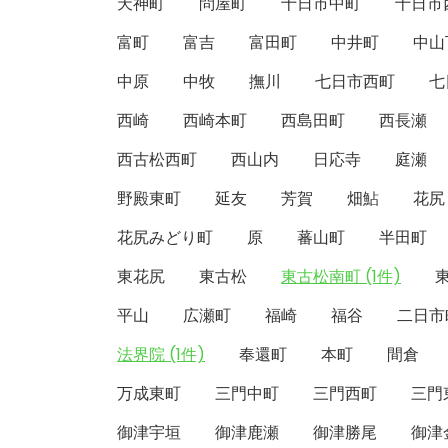
天神町
問屋町
十日市中町
十日市
富町
富吉
富田町
中井町
中山
中原
中牧
撫川
七日市西町
七
西崎
西崎本町
西島田町
西長瀬
西古松西町
西山内
日応寺
庭瀬
野殿東町
延友
芳賀
畑鮎
花尻
花尻みどり町
原
蕃山町
半田町
東花尻
東古松
東古松南町 (1件)
平山
広瀬町
福崎
福谷
二日市
法界院 (1件)
奉還町
本町
間倉
万成東町
三門中町
三門西町
三門
御津宇垣
御津鹿瀬
御津勝尾
御津