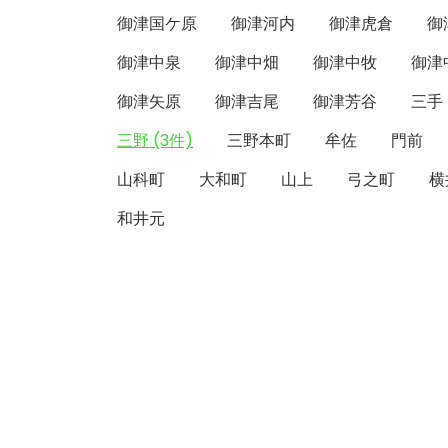
御津国ケ原
御津河内
御津虎倉
御
御津中泉
御津中畑
御津中牧
御津
御津矢原
御津吉尾
御津芳谷
三手
三野 (3件)
三野本町
牟佐
門前
山科町
大和町
山上
弓之町
横
和井元