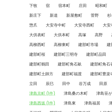
下牧
宿
宿本町
庄田
昭和町
新庄下
新道
新屋敷町
菅野
杉
惣爪
大安寺中町
大安寺西町
大安
大供表町
大供本町
高塚
高野
高柳西町
高柳東町
建部町市場
建
建部町桜
建部町三明寺
建部町品田
建部町鶴田
建部町角石畝
建部町角石
建部町土師方
建部町福渡
建部町豊楽
立田
辰巳
田中
谷万成
田原
津島京町 (1件)
津島桑の木町
津島笹
津島西坂 (1件)
津島東
津島福居