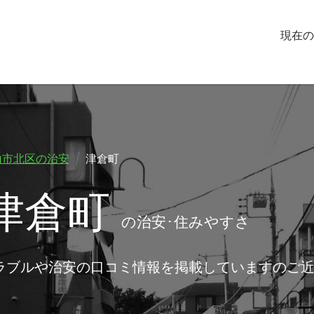
現在の
山市北区の治安
津倉町
津倉町
の治安･住みやすさ
ラブルや治安の口コミ情報を掲載していますのご