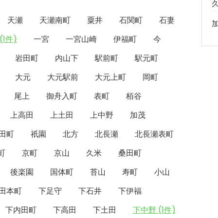
天瀬
天瀬南町
粟井
石関町
石妻
(1件)
一宮
一宮山崎
伊福町
今
岩田町
内山下
駅前町
駅元町
大元
大元駅前
大元上町
岡町
尾上
御舟入町
表町
栢谷
上高田
上土田
上中野
加茂
田町
祇園
北方
北長瀬
北長瀬表町
町
京町
京山
久米
桑田町
後楽園
国体町
苔山
寿町
小山
田本町
下足守
下石井
下伊福
下内田町
下高田
下土田
下中野 (1件)