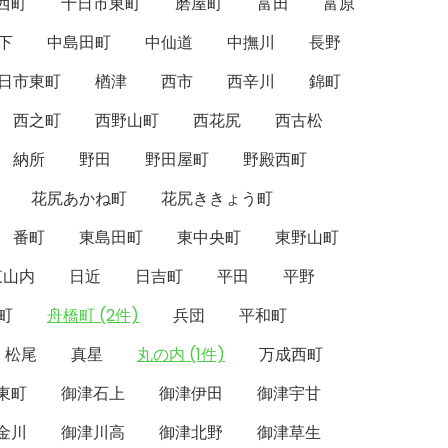
西町
十日市東町
磨屋町
富田
富原
下
中島田町
中仙道
中撫川
長野
日市東町
楢津
西市
西辛川
錦町
西之町
西野山町
西花尻
西古松
納所
野田
野田屋町
野殿西町
花尻あかね町
花尻ききょう町
番町
東島田町
東中央町
東野山町
東山内
日近
日吉町
平田
平野
町
舟橋町 (2件)
兵団
平和町
松尾
真星
丸の内 (1件)
万成西町
東町
御津石上
御津伊田
御津宇甘
金川
御津川高
御津北野
御津草生