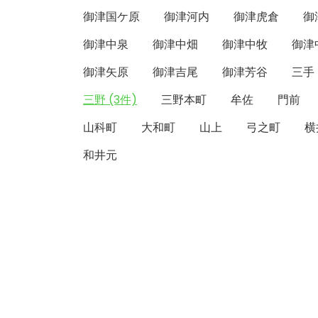
御津国ケ原
御津河内
御津虎倉
御
御津中泉
御津中畑
御津中牧
御津
御津矢原
御津吉尾
御津芳谷
三手
三野 (3件)
三野本町
牟佐
門前
山科町
大和町
山上
弓之町
横
和井元