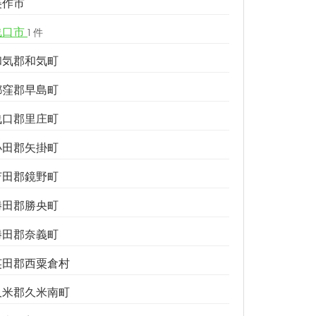
美作市
浅口市
1 件
和気郡和気町
都窪郡早島町
浅口郡里庄町
小田郡矢掛町
苫田郡鏡野町
勝田郡勝央町
勝田郡奈義町
英田郡西粟倉村
久米郡久米南町