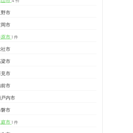
津山市
4 件
玉野市
笠岡市
井原市
1 件
総社市
高梁市
新見市
備前市
瀬戸内市
赤磐市
真庭市
1 件