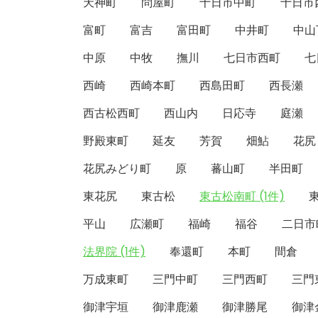
天神町
問屋町
十日市中町
十日市
富町
富吉
富田町
中井町
中山
中原
中牧
撫川
七日市西町
七
西崎
西崎本町
西島田町
西長瀬
西古松西町
西山内
日応寺
庭瀬
野殿東町
延友
芳賀
畑鮎
花尻
花尻みどり町
原
蕃山町
半田町
東花尻
東古松
東古松南町 (1件)
平山
広瀬町
福崎
福谷
二日市
法界院 (1件)
奉還町
本町
間倉
万成東町
三門中町
三門西町
三門
御津宇垣
御津鹿瀬
御津勝尾
御津