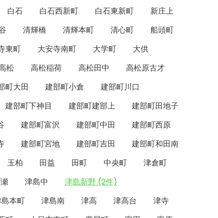
白石
白石西新町
白石東新町
新庄上
谷
清輝橋
清輝本町
清心町
船頭町
寺東町
大安寺南町
大学町
大供
高松
高松稲荷
高松田中
高松原古才
部町大田
建部町小倉
建部町川口
建部町下神目
建部町建部上
建部町田地子
谷
建部町富沢
建部町中田
建部町西原
寺
建部町宮地
建部町吉田
建部町和田南
玉柏
田益
田町
中央町
津倉町
が瀬
津島中
津島新野 (2件)
津島本町
津島南
津高
津高台
津寺