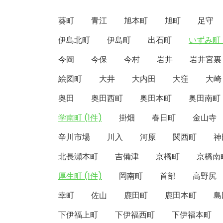
葵町
青江
旭本町
旭町
足守
伊島北町
伊島町
出石町
いずみ町 
今岡
今保
今村
岩井
岩井宮裏
絵図町
大井
大内田
大窪
大崎
奥田
奥田西町
奥田本町
奥田南町
学南町 (1件)
掛畑
春日町
金山寺
辛川市場
川入
河原
関西町
神
北長瀬本町
吉備津
京橋町
京橋南
厚生町 (1件)
岡南町
首部
高野尻
幸町
佐山
鹿田町
鹿田本町
島
下伊福上町
下伊福西町
下伊福本町