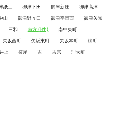
津紙工
御津下田
御津新庄
御津高津
中山
御津野々口
御津平岡西
御津矢知
三和
南方 (1件)
南中央町
矢坂西町
矢坂東町
矢坂本町
柳町
井上
横尾
吉
吉宗
理大町