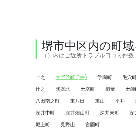
堺市中区内の町域
（）内はご近所トラブル口コミ件数
上之
大野芝町 (1件)
学園町
毛穴
辻之
陶器北
土塔町
楢葉
土師
八田南之町
東八田
東山
平井
深井中町
深井畑山町
深井東町
深
堀上町
見野山
宮園町