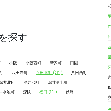
を探す
町
小阪
小阪西町
新家町
田園
町
八田寺町
八田北町 (2件)
八田西町
深井北町
深井沢町
深井清水町
井水池町
深阪
福田 (1件)
伏尾