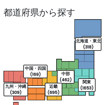
都道府県から探す
北海道・東北
(318)
中国・四国
中部
(169)
(462)
関東
九州・沖縄
近畿
(1653)
(309)
(695)