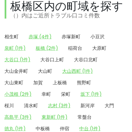
板橋区内の町域を探す
（）内はご近所トラブル口コミ件数
相生町
赤塚 (4件)
赤塚新町
小豆沢
泉町 (1件)
板橋 (2件)
稲荷台
大原町
大谷口 (1件)
大谷口上町
大谷口北町
大山金井町
大山町
大山西町 (1件)
大山東町
加賀
上板橋
熊野町
小茂根 (2件)
幸町
栄町
坂下 (1件)
桜川
清水町
志村 (3件)
新河岸
大門
高島平 (3件)
東新町 (1件)
常盤台
徳丸 (1件)
中板橋
仲宿
中台 (1件)