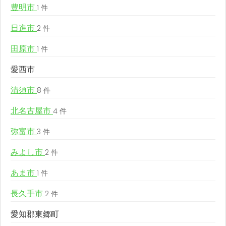
豊明市
1 件
日進市
2 件
田原市
1 件
愛西市
清須市
8 件
北名古屋市
4 件
弥富市
3 件
みよし市
2 件
あま市
1 件
長久手市
2 件
愛知郡東郷町