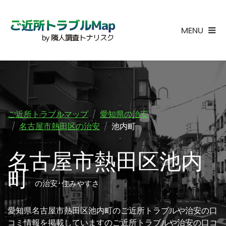
MENU
ご近所トラブルマップ
愛知県の治安
名古屋市熱田区の治安
池内町
名古屋市熱田区池内
町
の治安･住みやすさ
愛知県名古屋市熱田区池内町のご近所トラブルや治安の口
コミ情報を掲載していますのご近所トラブルや治安の口コ