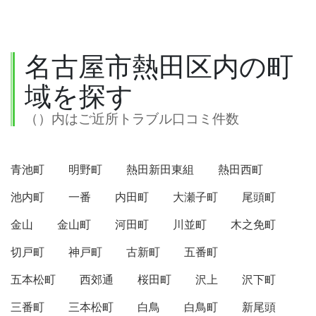
名古屋市熱田区内の町
域を探す
（）内はご近所トラブル口コミ件数
青池町
明野町
熱田新田東組
熱田西町
池内町
一番
内田町
大瀬子町
尾頭町
金山
金山町
河田町
川並町
木之免町
切戸町
神戸町
古新町
五番町
五本松町
西郊通
桜田町
沢上
沢下町
三番町
三本松町
白鳥
白鳥町
新尾頭