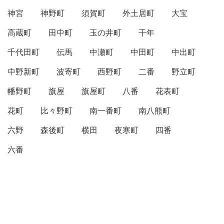
神宮
神野町
須賀町
外土居町
大宝
高蔵町
田中町
玉の井町
千年
千代田町
伝馬
中瀬町
中田町
中出町
中野新町
波寄町
西野町
二番
野立町
幡野町
旗屋
旗屋町
八番
花表町
花町
比々野町
南一番町
南八熊町
六野
森後町
横田
夜寒町
四番
六番