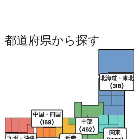
都道府県から探す
北海道・東北
(318)
中国・四国
中部
(169)
(462)
関東
九州・沖縄
近畿