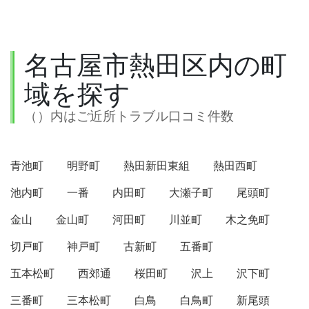
名古屋市熱田区内の町
域を探す
（）内はご近所トラブル口コミ件数
青池町
明野町
熱田新田東組
熱田西町
池内町
一番
内田町
大瀬子町
尾頭町
金山
金山町
河田町
川並町
木之免町
切戸町
神戸町
古新町
五番町
五本松町
西郊通
桜田町
沢上
沢下町
三番町
三本松町
白鳥
白鳥町
新尾頭