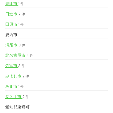
豊明市
1 件
日進市
2 件
田原市
1 件
愛西市
清須市
8 件
北名古屋市
4 件
弥富市
3 件
みよし市
2 件
あま市
1 件
長久手市
2 件
愛知郡東郷町