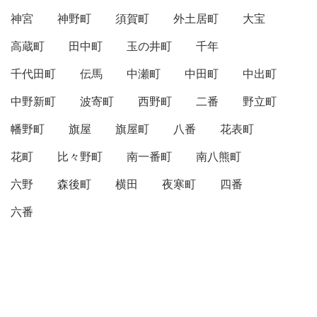
神宮
神野町
須賀町
外土居町
大宝
高蔵町
田中町
玉の井町
千年
千代田町
伝馬
中瀬町
中田町
中出町
中野新町
波寄町
西野町
二番
野立町
幡野町
旗屋
旗屋町
八番
花表町
花町
比々野町
南一番町
南八熊町
六野
森後町
横田
夜寒町
四番
六番