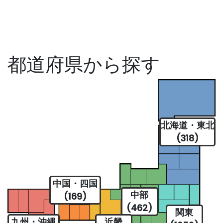
都道府県から探す
北海道・東北
(318)
中国・四国
中部
(169)
(462)
関東
九州・沖縄
近畿