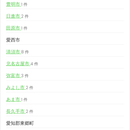
豊明市
1 件
日進市
2 件
田原市
1 件
愛西市
清須市
8 件
北名古屋市
4 件
弥富市
3 件
みよし市
2 件
あま市
1 件
長久手市
2 件
愛知郡東郷町