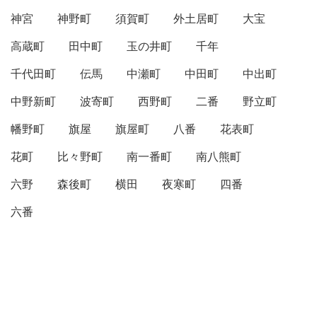
神宮
神野町
須賀町
外土居町
大宝
高蔵町
田中町
玉の井町
千年
千代田町
伝馬
中瀬町
中田町
中出町
中野新町
波寄町
西野町
二番
野立町
幡野町
旗屋
旗屋町
八番
花表町
花町
比々野町
南一番町
南八熊町
六野
森後町
横田
夜寒町
四番
六番