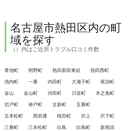
名古屋市熱田区内の町
域を探す
（）内はご近所トラブル口コミ件数
青池町
明野町
熱田新田東組
熱田西町
池内町
一番
内田町
大瀬子町
尾頭町
金山
金山町
河田町
川並町
木之免町
切戸町
神戸町
古新町
五番町
五本松町
西郊通
桜田町
沢上
沢下町
三番町
三本松町
白鳥
白鳥町
新尾頭