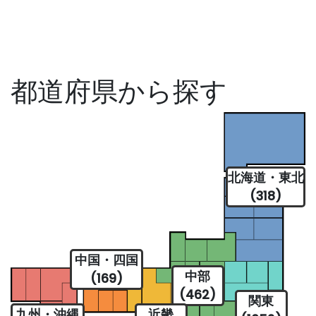
都道府県から探す
北海道・東北
(318)
中国・四国
中部
(169)
(462)
関東
九州・沖縄
近畿