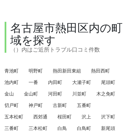
名古屋市熱田区内の町
域を探す
（）内はご近所トラブル口コミ件数
青池町
明野町
熱田新田東組
熱田西町
池内町
一番
内田町
大瀬子町
尾頭町
金山
金山町
河田町
川並町
木之免町
切戸町
神戸町
古新町
五番町
五本松町
西郊通
桜田町
沢上
沢下町
三番町
三本松町
白鳥
白鳥町
新尾頭