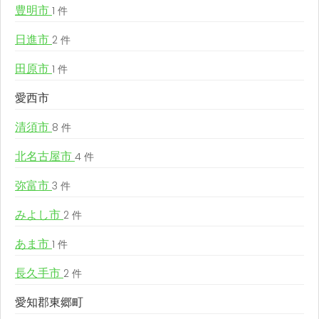
豊明市
1 件
日進市
2 件
田原市
1 件
愛西市
清須市
8 件
北名古屋市
4 件
弥富市
3 件
みよし市
2 件
あま市
1 件
長久手市
2 件
愛知郡東郷町