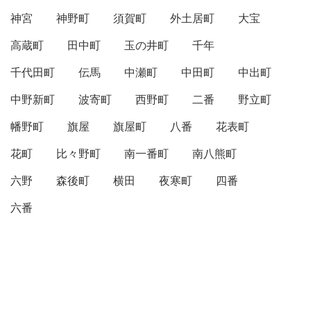
神宮
神野町
須賀町
外土居町
大宝
高蔵町
田中町
玉の井町
千年
千代田町
伝馬
中瀬町
中田町
中出町
中野新町
波寄町
西野町
二番
野立町
幡野町
旗屋
旗屋町
八番
花表町
花町
比々野町
南一番町
南八熊町
六野
森後町
横田
夜寒町
四番
六番