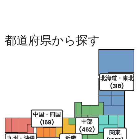
都道府県から探す
北海道・東北
(318)
中国・四国
中部
(169)
(462)
関東
九州・沖縄
近畿