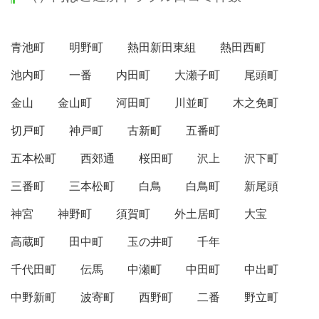
青池町
明野町
熱田新田東組
熱田西町
池内町
一番
内田町
大瀬子町
尾頭町
金山
金山町
河田町
川並町
木之免町
切戸町
神戸町
古新町
五番町
五本松町
西郊通
桜田町
沢上
沢下町
三番町
三本松町
白鳥
白鳥町
新尾頭
神宮
神野町
須賀町
外土居町
大宝
高蔵町
田中町
玉の井町
千年
千代田町
伝馬
中瀬町
中田町
中出町
中野新町
波寄町
西野町
二番
野立町