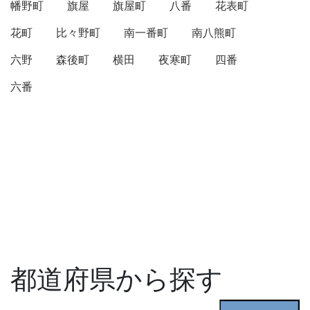
幡野町
旗屋
旗屋町
八番
花表町
花町
比々野町
南一番町
南八熊町
六野
森後町
横田
夜寒町
四番
六番
都道府県から探す