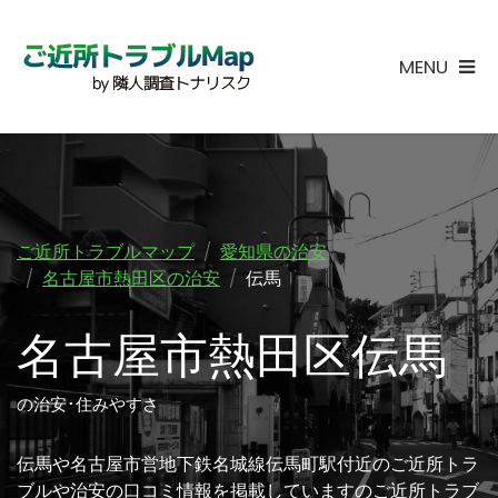
MENU
ご近所トラブルマップ
愛知県の治安
名古屋市熱田区の治安
伝馬
名古屋市熱田区伝馬
の治安･住みやすさ
伝馬や名古屋市営地下鉄名城線伝馬町駅付近のご近所トラ
ブルや治安の口コミ情報を掲載していますのご近所トラブ