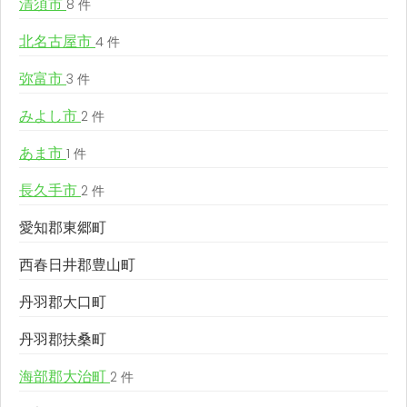
清須市
8 件
北名古屋市
4 件
弥富市
3 件
みよし市
2 件
あま市
1 件
長久手市
2 件
愛知郡東郷町
西春日井郡豊山町
丹羽郡大口町
丹羽郡扶桑町
海部郡大治町
2 件