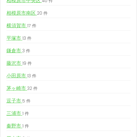
相模原市中央区
40 件
相模原市南区
20 件
横須賀市
17 件
平塚市
13 件
鎌倉市
3 件
藤沢市
19 件
小田原市
13 件
茅ヶ崎市
32 件
逗子市
5 件
三浦市
1 件
秦野市
1 件