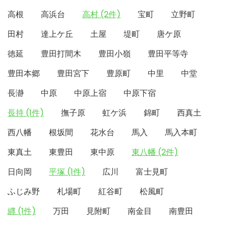
高根
高浜台
高村 (2件)
宝町
立野町
田村
達上ケ丘
土屋
堤町
唐ケ原
徳延
豊田打間木
豊田小嶺
豊田平等寺
豊田本郷
豊田宮下
豊原町
中里
中堂
長瀞
中原
中原上宿
中原下宿
長持 (1件)
撫子原
虹ケ浜
錦町
西真土
西八幡
根坂間
花水台
馬入
馬入本町
東真土
東豊田
東中原
東八幡 (2件)
日向岡
平塚 (1件)
広川
富士見町
ふじみ野
札場町
紅谷町
松風町
纒 (1件)
万田
見附町
南金目
南豊田