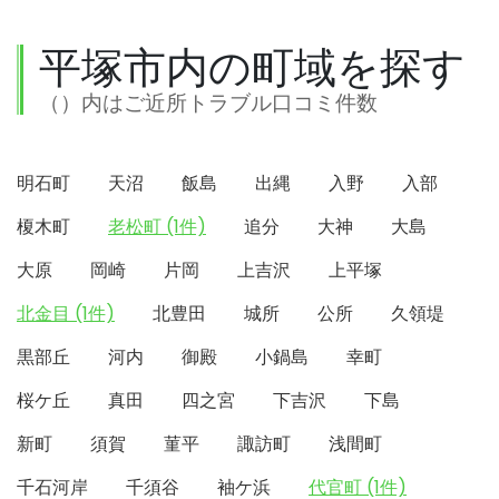
平塚市内の町域を探す
（）内はご近所トラブル口コミ件数
明石町
天沼
飯島
出縄
入野
入部
榎木町
老松町 (1件)
追分
大神
大島
大原
岡崎
片岡
上吉沢
上平塚
北金目 (1件)
北豊田
城所
公所
久領堤
黒部丘
河内
御殿
小鍋島
幸町
桜ケ丘
真田
四之宮
下吉沢
下島
新町
須賀
菫平
諏訪町
浅間町
千石河岸
千須谷
袖ケ浜
代官町 (1件)