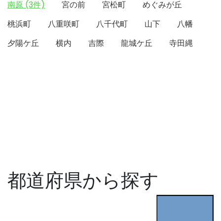
南原 (3件)
宮の前
宮松町
めぐみが丘
桃浜町
八重咲町
八千代町
山下
八幡
夕陽ケ丘
横内
吉際
龍城ケ丘
寺田縄
都道府県から探す