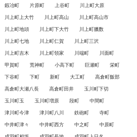
鍜冶町
片原町
上谷町
川上町大原
川上町上大竹
川上町高山
川上町高山市
川上町地頭
川上町下大竹
川上町臘数
川上町七地
川上町仁賀
川上町三沢
川上町吉木
川上町領家
川端町
川面町
甲賀町
荒神町
小高下町
巨瀬町
栄町
下谷町
下町
新町
大工町
高倉町飯部
高倉町大瀬八長
高倉町田井
玉川町下切
玉川町玉
玉川町増原
段町
中間町
津川町今津
津川町八川
鉄砲町
寺町
中井町津々
中井町西方
中之町
中原町
成羽町相坂
成羽町長地
成羽町上日名