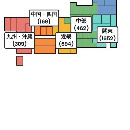
中国・四国
中部
(169)
(462)
関東
九州・沖縄
近畿
(1652)
(309)
(694)