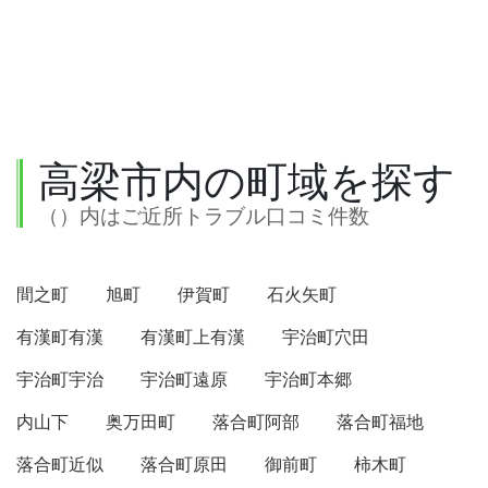
高梁市内の町域を探す
（）内はご近所トラブル口コミ件数
間之町
旭町
伊賀町
石火矢町
有漢町有漢
有漢町上有漢
宇治町穴田
宇治町宇治
宇治町遠原
宇治町本郷
内山下
奥万田町
落合町阿部
落合町福地
落合町近似
落合町原田
御前町
柿木町