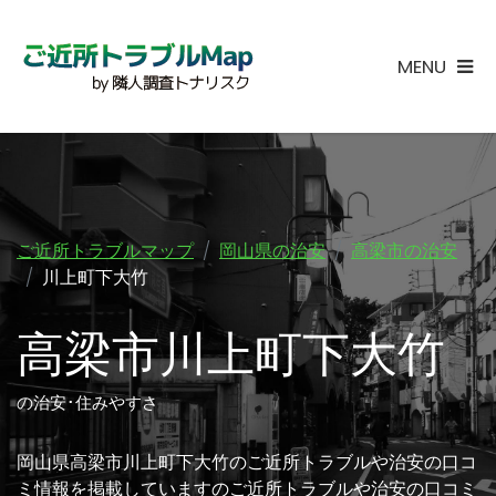
MENU
ご近所トラブルマップ
岡山県の治安
高梁市の治安
川上町下大竹
高梁市川上町下大竹
の治安･住みやすさ
岡山県高梁市川上町下大竹のご近所トラブルや治安の口コ
ミ情報を掲載していますのご近所トラブルや治安の口コミ