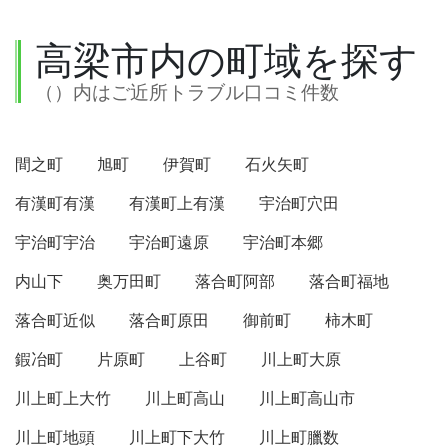
高梁市内の町域を探す
（）内はご近所トラブル口コミ件数
間之町
旭町
伊賀町
石火矢町
有漢町有漢
有漢町上有漢
宇治町穴田
宇治町宇治
宇治町遠原
宇治町本郷
内山下
奥万田町
落合町阿部
落合町福地
落合町近似
落合町原田
御前町
柿木町
鍜冶町
片原町
上谷町
川上町大原
川上町上大竹
川上町高山
川上町高山市
川上町地頭
川上町下大竹
川上町臘数