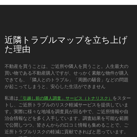
近隣トラブルマップを立ち上げ
た理由
不動産を買うことは、ご近所や隣人を買うこと。人生最大の
買い物である不動産購入ですが、せっかく素敵な物件が購入
できても、「隣人とのトラブル」「周囲の騒音」などの問題
が起こってしまうと、安心した生活ができません
私達は
をスター
「引越し前の隣人調査」サービス（トナリスク）
トし、ご近所トラブルのリスク軽減サービスを提供していま
す。実際に様々な地域を調査員が回る中で、ご近所情報や自
治会情報などを多く入手しています。調査結果を可能な範囲
で公開しつつ、皆さんからの口コミ情報も集めることで、ご
近所トラブルリスクの軽減に貢献できればと思っています。