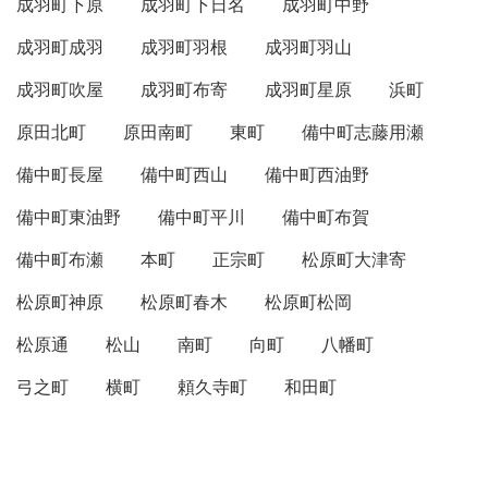
成羽町下原
成羽町下日名
成羽町中野
成羽町成羽
成羽町羽根
成羽町羽山
成羽町吹屋
成羽町布寄
成羽町星原
浜町
原田北町
原田南町
東町
備中町志藤用瀬
備中町長屋
備中町西山
備中町西油野
備中町東油野
備中町平川
備中町布賀
備中町布瀬
本町
正宗町
松原町大津寄
松原町神原
松原町春木
松原町松岡
松原通
松山
南町
向町
八幡町
弓之町
横町
頼久寺町
和田町