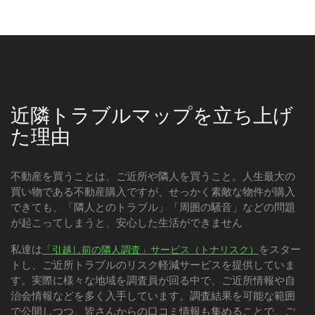
近隣トラブルマップを立ち上げ
た理由
不動産を買うことは、ご近所や隣人を買うこと。人生最大の
買い物である不動産購入ですが、せっかく素敵な物件が購入
できても、「隣人とのトラブル」「周囲の騒音」などの問題
が起こってしまうと、安心した生活ができません
私達は
をスター
「引越し前の隣人調査」サービス（トナリスク）
トし、ご近所トラブルのリスク軽減サービスを提供していま
す。実際に様々な地域を調査員が回る中で、ご近所情報や自
治会情報などを多く入手しています。調査結果を可能な範囲
で公開しつつ、皆さんからの口コミ情報も集めることで、ご