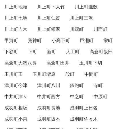
川上町地頭
川上町下大竹
川上町臘数
川上町七地
川上町仁賀
川上町三沢
川上町吉木
川上町領家
川端町
川面町
甲賀町
荒神町
小高下町
巨瀬町
栄町
下谷町
下町
新町
大工町
高倉町飯部
高倉町大瀬八長
高倉町田井
玉川町下切
玉川町玉
玉川町増原
段町
中間町
津川町今津
津川町八川
鉄砲町
寺町
中井町津々
中井町西方
中之町
中原町
成羽町相坂
成羽町長地
成羽町上日名
成羽町小泉
成羽町坂本
成羽町佐々木