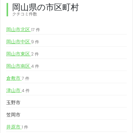
岡山県の市区町村
クチコミ件数
岡山市北区
17 件
岡山市中区
9 件
岡山市東区
2 件
岡山市南区
4 件
倉敷市
7 件
津山市
4 件
玉野市
笠岡市
井原市
1 件