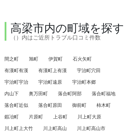
高梁市内の町域を探す
（）内はご近所トラブル口コミ件数
間之町
旭町
伊賀町
石火矢町
有漢町有漢
有漢町上有漢
宇治町穴田
宇治町宇治
宇治町遠原
宇治町本郷
内山下
奥万田町
落合町阿部
落合町福地
落合町近似
落合町原田
御前町
柿木町
鍜冶町
片原町
上谷町
川上町大原
川上町上大竹
川上町高山
川上町高山市