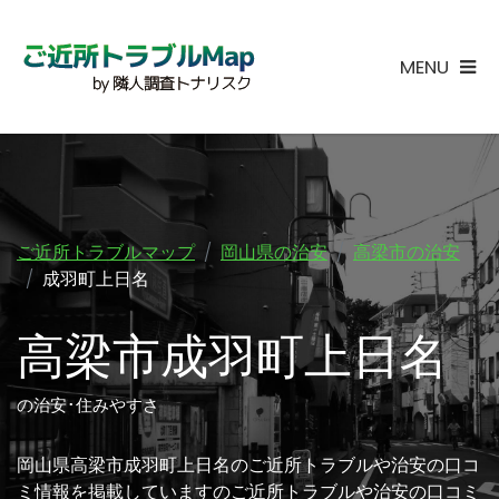
MENU
ご近所トラブルマップ
岡山県の治安
高梁市の治安
成羽町上日名
高梁市成羽町上日名
の治安･住みやすさ
岡山県高梁市成羽町上日名のご近所トラブルや治安の口コ
ミ情報を掲載していますのご近所トラブルや治安の口コミ