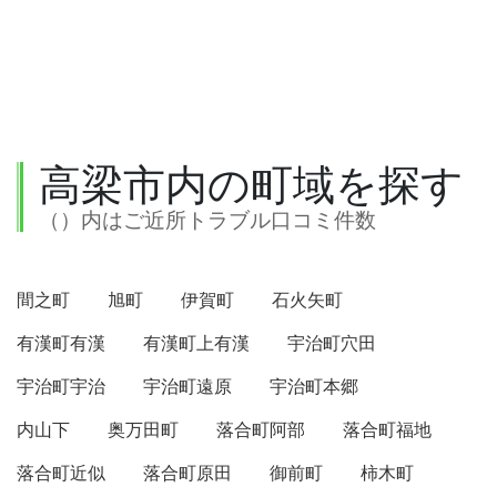
高梁市内の町域を探す
（）内はご近所トラブル口コミ件数
間之町
旭町
伊賀町
石火矢町
有漢町有漢
有漢町上有漢
宇治町穴田
宇治町宇治
宇治町遠原
宇治町本郷
内山下
奥万田町
落合町阿部
落合町福地
落合町近似
落合町原田
御前町
柿木町