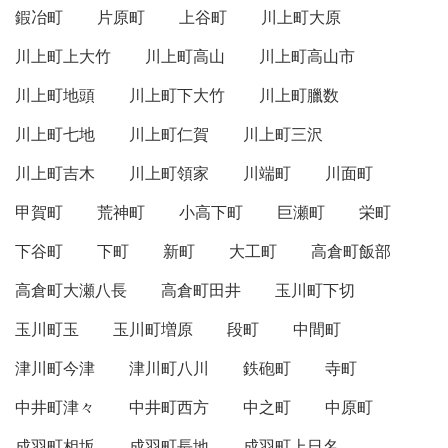
鍜冶町
片原町
上谷町
川上町大原
川上町上大竹
川上町高山
川上町高山市
川上町地頭
川上町下大竹
川上町臘数
川上町七地
川上町仁賀
川上町三沢
川上町吉木
川上町領家
川端町
川面町
甲賀町
荒神町
小高下町
巨瀬町
栄町
下谷町
下町
新町
大工町
高倉町飯部
高倉町大瀬八長
高倉町田井
玉川町下切
玉川町玉
玉川町増原
段町
中間町
津川町今津
津川町八川
鉄砲町
寺町
中井町津々
中井町西方
中之町
中原町
成羽町相坂
成羽町長地
成羽町上日名