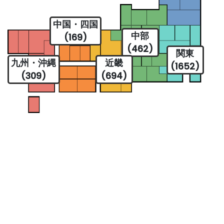
中国・四国
中部
(169)
(462)
関東
九州・沖縄
近畿
(1652)
(309)
(694)