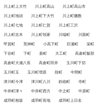
川上町上大竹
川上町高山
川上町高山市
川上町地頭
川上町下大竹
川上町臘数
川上町七地
川上町仁賀
川上町三沢
川上町吉木
川上町領家
川端町
川面町
甲賀町
荒神町
小高下町
巨瀬町
栄町
下谷町
下町
新町
大工町
高倉町飯部
高倉町大瀬八長
高倉町田井
玉川町下切
玉川町玉
玉川町増原
段町
中間町
津川町今津
津川町八川
鉄砲町
寺町
中井町津々
中井町西方
中之町
中原町
成羽町相坂
成羽町長地
成羽町上日名