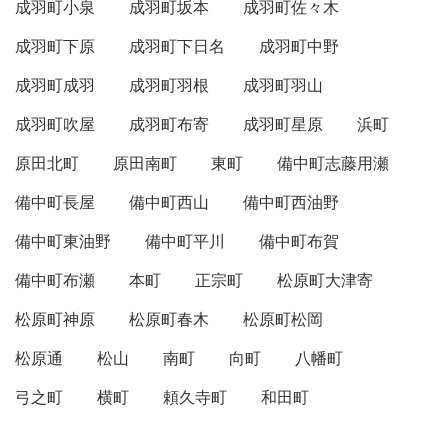
成羽町小泉
成羽町坂本
成羽町佐々木
成羽町下原
成羽町下日名
成羽町中野
成羽町成羽
成羽町羽根
成羽町羽山
成羽町吹屋
成羽町布寄
成羽町星原
浜町
原田北町
原田南町
東町
備中町志藤用瀬
備中町長屋
備中町西山
備中町西油野
備中町東油野
備中町平川
備中町布賀
備中町布瀬
本町
正宗町
松原町大津寄
松原町神原
松原町春木
松原町松岡
松原通
松山
南町
向町
八幡町
弓之町
横町
頼久寺町
和田町