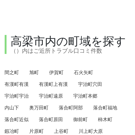
高梁市内の町域を探す
（）内はご近所トラブル口コミ件数
間之町
旭町
伊賀町
石火矢町
有漢町有漢
有漢町上有漢
宇治町穴田
宇治町宇治
宇治町遠原
宇治町本郷
内山下
奥万田町
落合町阿部
落合町福地
落合町近似
落合町原田
御前町
柿木町
鍜冶町
片原町
上谷町
川上町大原