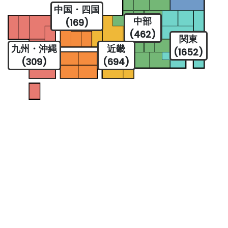
中国・四国
中部
(169)
(462)
関東
九州・沖縄
近畿
(1652)
(309)
(694)