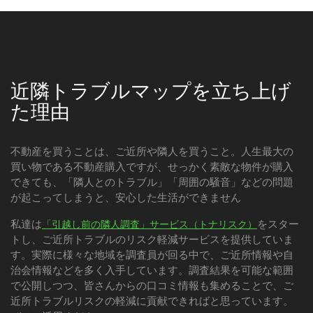
近隣トラブルマップを立ち上げ
た理由
不動産を買うことは、ご近所や隣人を買うこと。人生最大の
買い物である不動産購入ですが、せっかく素敵な物件が購入
できても、「隣人とのトラブル」「周囲の騒音」などの問題
が起こってしまうと、安心した生活ができません
私達は
をスター
「引越し前の隣人調査」サービス（トナリスク）
トし、ご近所トラブルのリスク軽減サービスを提供していま
す。実際に様々な地域を調査員が回る中で、ご近所情報や自
治会情報などを多く入手しています。調査結果を可能な範囲
で公開しつつ、皆さんからの口コミ情報も集めることで、ご
近所トラブルリスクの軽減に貢献できればと思っています。