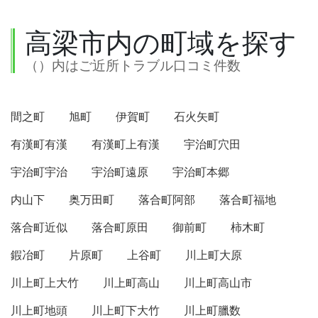
高梁市内の町域を探す
（）内はご近所トラブル口コミ件数
間之町
旭町
伊賀町
石火矢町
有漢町有漢
有漢町上有漢
宇治町穴田
宇治町宇治
宇治町遠原
宇治町本郷
内山下
奥万田町
落合町阿部
落合町福地
落合町近似
落合町原田
御前町
柿木町
鍜冶町
片原町
上谷町
川上町大原
川上町上大竹
川上町高山
川上町高山市
川上町地頭
川上町下大竹
川上町臘数