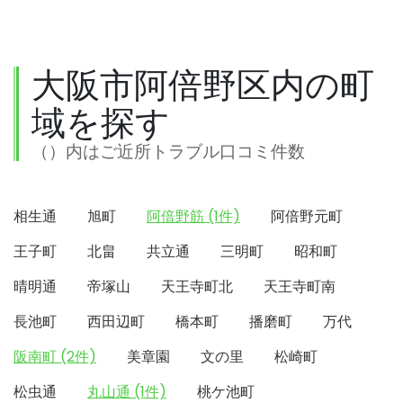
大阪市阿倍野区内の町
域を探す
（）内はご近所トラブル口コミ件数
相生通
旭町
阿倍野筋 (1件)
阿倍野元町
王子町
北畠
共立通
三明町
昭和町
晴明通
帝塚山
天王寺町北
天王寺町南
長池町
西田辺町
橋本町
播磨町
万代
阪南町 (2件)
美章園
文の里
松崎町
松虫通
丸山通 (1件)
桃ケ池町