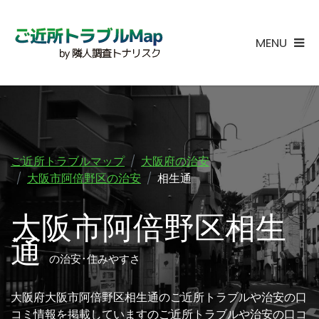
MENU
ご近所トラブルマップ
大阪府の治安
大阪市阿倍野区の治安
相生通
大阪市阿倍野区相生
通
の治安･住みやすさ
大阪府大阪市阿倍野区相生通のご近所トラブルや治安の口
コミ情報を掲載していますのご近所トラブルや治安の口コ