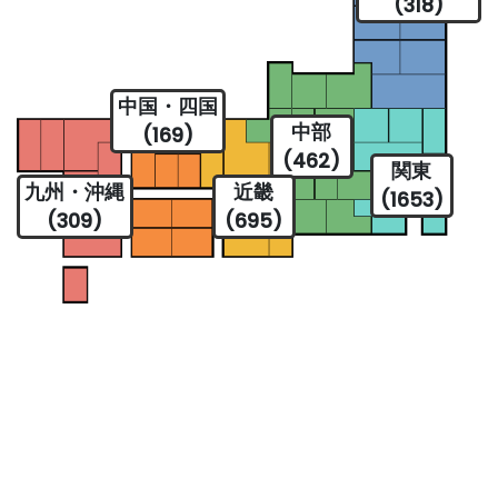
(318)
中国・四国
中部
(169)
(462)
関東
九州・沖縄
近畿
(1653)
(309)
(695)