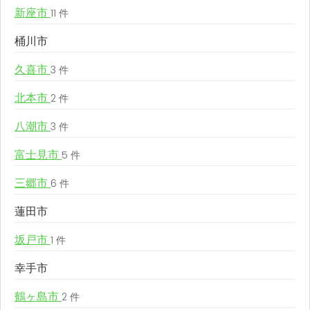
新座市
11 件
桶川市
久喜市
3 件
北本市
2 件
八潮市
3 件
富士見市
5 件
三郷市
6 件
蓮田市
坂戸市
1 件
幸手市
鶴ヶ島市
2 件