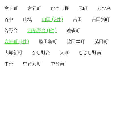
宮下町
宮元町
むさし野
元町
八ツ島
谷中
山城
山田 (2件)
吉田
吉田新町
芳野台
四都野台 (1件)
連雀町
六軒町 (1件)
脇田新町
脇田本町
脇田町
大塚新町
かし野台
大塚
むさし野南
中台
中台元町
中台南