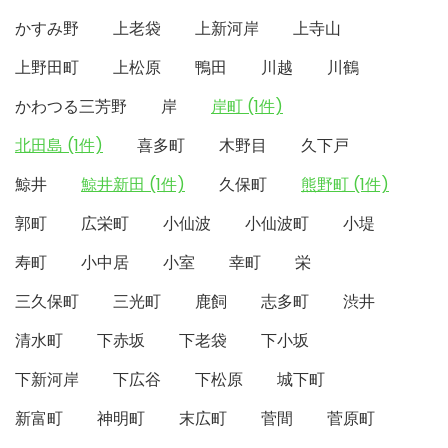
かすみ野
上老袋
上新河岸
上寺山
上野田町
上松原
鴨田
川越
川鶴
かわつる三芳野
岸
岸町 (1件)
北田島 (1件)
喜多町
木野目
久下戸
鯨井
鯨井新田 (1件)
久保町
熊野町 (1件)
郭町
広栄町
小仙波
小仙波町
小堤
寿町
小中居
小室
幸町
栄
三久保町
三光町
鹿飼
志多町
渋井
清水町
下赤坂
下老袋
下小坂
下新河岸
下広谷
下松原
城下町
新富町
神明町
末広町
菅間
菅原町