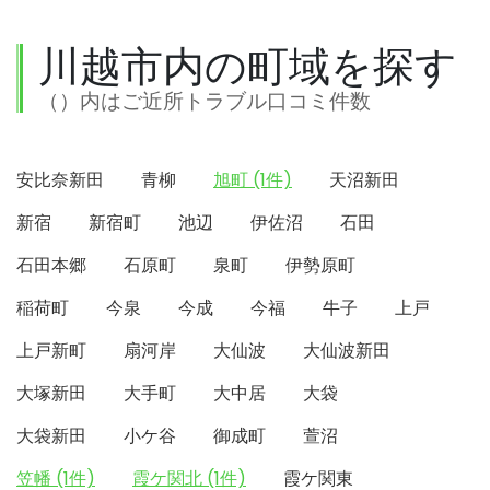
川越市内の町域を探す
（）内はご近所トラブル口コミ件数
安比奈新田
青柳
旭町 (1件)
天沼新田
新宿
新宿町
池辺
伊佐沼
石田
石田本郷
石原町
泉町
伊勢原町
稲荷町
今泉
今成
今福
牛子
上戸
上戸新町
扇河岸
大仙波
大仙波新田
大塚新田
大手町
大中居
大袋
大袋新田
小ケ谷
御成町
萱沼
笠幡 (1件)
霞ケ関北 (1件)
霞ケ関東