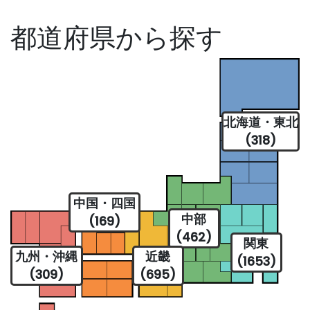
都道府県から探す
北海道・東北
(318)
中国・四国
中部
(169)
(462)
関東
九州・沖縄
近畿
(1653)
(309)
(695)