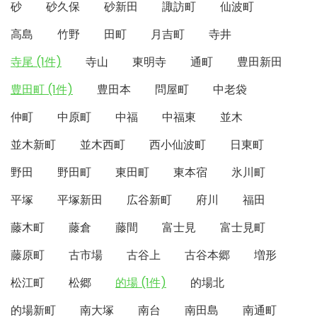
砂
砂久保
砂新田
諏訪町
仙波町
高島
竹野
田町
月吉町
寺井
寺尾 (1件)
寺山
東明寺
通町
豊田新田
豊田町 (1件)
豊田本
問屋町
中老袋
仲町
中原町
中福
中福東
並木
並木新町
並木西町
西小仙波町
日東町
野田
野田町
東田町
東本宿
氷川町
平塚
平塚新田
広谷新町
府川
福田
藤木町
藤倉
藤間
富士見
富士見町
藤原町
古市場
古谷上
古谷本郷
増形
松江町
松郷
的場 (1件)
的場北
的場新町
南大塚
南台
南田島
南通町