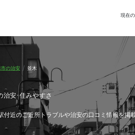
現在の
越市の治安
並木
の治安･住みやすさ
谷駅付近のご近所トラブルや治安の口コミ情報を掲