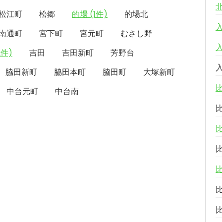
松江町
松郷
的場 (1件)
的場北
南通町
宮下町
宮元町
むさし野
2件)
吉田
吉田新町
芳野台
脇田新町
脇田本町
脇田町
大塚新町
中台元町
中台南