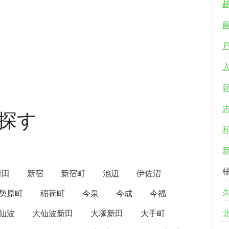
探す
新田
新宿
新宿町
池辺
伊佐沼
勢原町
稲荷町
今泉
今成
今福
仙波
大仙波新田
大塚新田
大手町