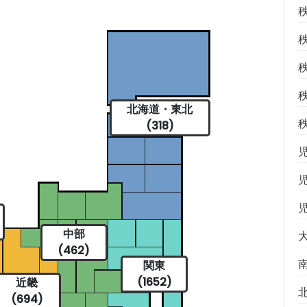
北海道・東北
(318)
中部
(462)
関東
(1652)
近畿
(694)