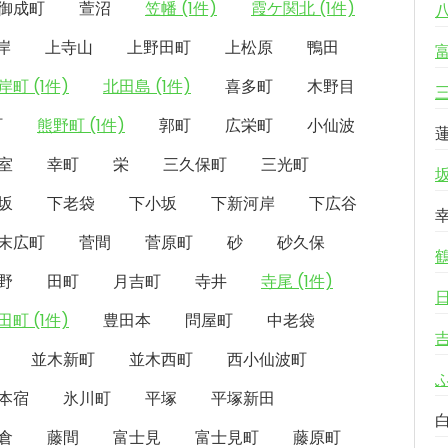
御成町
萱沼
笠幡 (1件)
霞ケ関北 (1件)
岸
上寺山
上野田町
上松原
鴨田
岸町 (1件)
北田島 (1件)
喜多町
木野目
町
熊野町 (1件)
郭町
広栄町
小仙波
室
幸町
栄
三久保町
三光町
坂
下老袋
下小坂
下新河岸
下広谷
末広町
菅間
菅原町
砂
砂久保
野
田町
月吉町
寺井
寺尾 (1件)
田町 (1件)
豊田本
問屋町
中老袋
並木新町
並木西町
西小仙波町
本宿
氷川町
平塚
平塚新田
倉
藤間
富士見
富士見町
藤原町