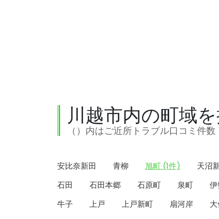
川越市内の町域を
（）内はご近所トラブル口コミ件数
安比奈新田
青柳
旭町 (1件)
天沼
石田
石田本郷
石原町
泉町
伊
牛子
上戸
上戸新町
扇河岸
大