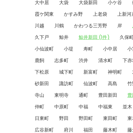
大中居
大袋
大袋新田
小ケ谷
霞ケ関東
かすみ野
上老袋
上新河
川越
川鶴
かわつる三芳野
岸
久下戸
鯨井
鯨井新田 (1件)
久保
小仙波町
小堤
寿町
小中居
小
鹿飼
志多町
渋井
清水町
下赤
下松原
城下町
新富町
神明町
砂新田
諏訪町
仙波町
高島
竹
寺山
東明寺
通町
豊田新田
豊
仲町
中原町
中福
中福東
並木
日東町
野田
野田町
東田町
東
広谷新町
府川
福田
藤木町
藤