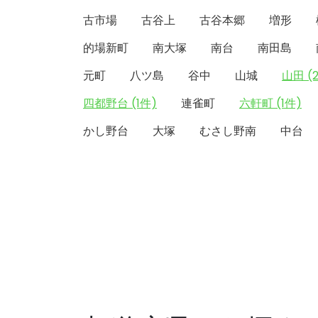
古市場
古谷上
古谷本郷
増形
的場新町
南大塚
南台
南田島
元町
八ツ島
谷中
山城
山田 (
四都野台 (1件)
連雀町
六軒町 (1件)
かし野台
大塚
むさし野南
中台