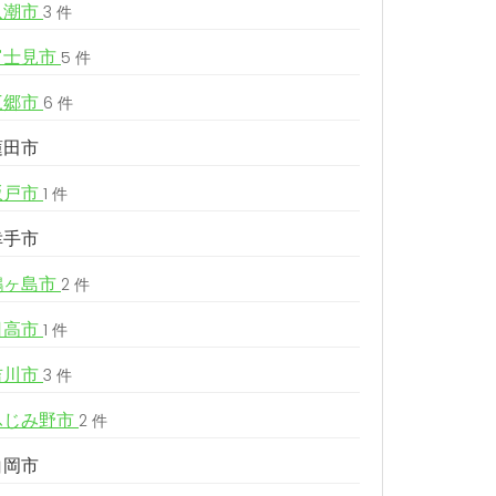
八潮市
3 件
富士見市
5 件
三郷市
6 件
蓮田市
坂戸市
1 件
幸手市
鶴ヶ島市
2 件
日高市
1 件
吉川市
3 件
ふじみ野市
2 件
白岡市