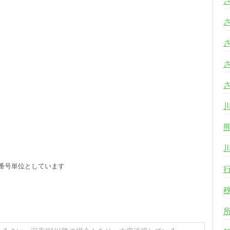
る
番号単位としています