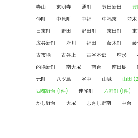
寺山
東明寺
通町
豊田新田
豊
仲町
中原町
中福
中福東
並木
日東町
野田
野田町
東田町
東
広谷新町
府川
福田
藤木町
藤
古市場
古谷上
古谷本郷
増形
的場新町
南大塚
南台
南田島
元町
八ツ島
谷中
山城
山田 (
四都野台 (1件)
連雀町
六軒町 (1件)
かし野台
大塚
むさし野南
中台