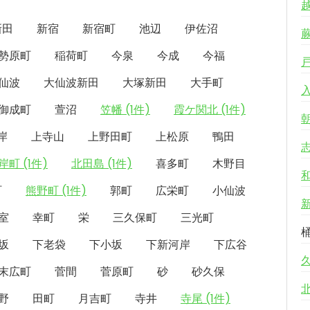
新田
新宿
新宿町
池辺
伊佐沼
勢原町
稲荷町
今泉
今成
今福
仙波
大仙波新田
大塚新田
大手町
御成町
萱沼
笠幡 (1件)
霞ケ関北 (1件)
岸
上寺山
上野田町
上松原
鴨田
岸町 (1件)
北田島 (1件)
喜多町
木野目
町
熊野町 (1件)
郭町
広栄町
小仙波
室
幸町
栄
三久保町
三光町
坂
下老袋
下小坂
下新河岸
下広谷
末広町
菅間
菅原町
砂
砂久保
野
田町
月吉町
寺井
寺尾 (1件)