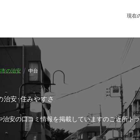
現在
越市の治安
中台
の治安･住みやすさ
や治安の口コミ情報を掲載していますのご近所ト