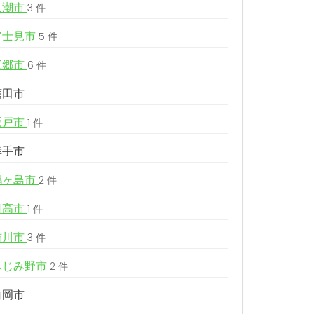
八潮市
3 件
富士見市
5 件
三郷市
6 件
蓮田市
坂戸市
1 件
幸手市
鶴ヶ島市
2 件
日高市
1 件
吉川市
3 件
ふじみ野市
2 件
白岡市