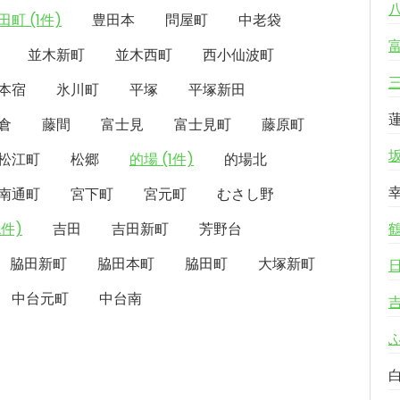
田町 (1件)
豊田本
問屋町
中老袋
並木新町
並木西町
西小仙波町
本宿
氷川町
平塚
平塚新田
倉
藤間
富士見
富士見町
藤原町
松江町
松郷
的場 (1件)
的場北
南通町
宮下町
宮元町
むさし野
2件)
吉田
吉田新町
芳野台
脇田新町
脇田本町
脇田町
大塚新町
中台元町
中台南