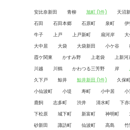
安比奈新田
青柳
旭町 (1件)
天沼
石田
石田本郷
石原町
泉町
伊
牛子
上戸
上戸新町
扇河岸
大
大中居
大袋
大袋新田
小ケ谷
霞ケ関東
かすみ野
上老袋
上新河
川越
川鶴
かわつる三芳野
岸
久下戸
鯨井
鯨井新田 (1件)
久保
小仙波町
小堤
寿町
小中居
小
鹿飼
志多町
渋井
清水町
下赤
下松原
城下町
新富町
神明町
砂新田
諏訪町
仙波町
高島
竹