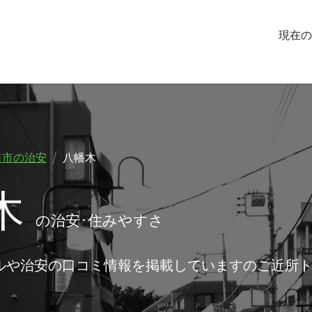
現在の
口市の治安
八幡木
木
の治安･住みやすさ
ルや治安の口コミ情報を掲載していますのご近所