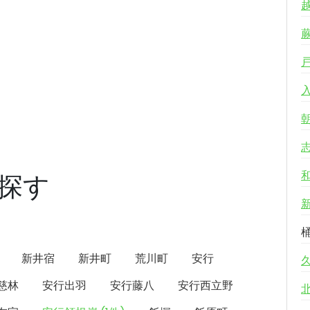
探す
新井宿
新井町
荒川町
安行
慈林
安行出羽
安行藤八
安行西立野