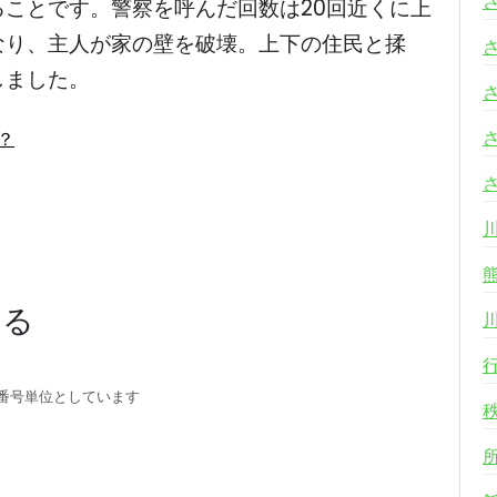
ことです。警察を呼んだ回数は20回近くに上
なり、主人が家の壁を破壊。上下の住民と揉
しました。
は？
する
番号単位としています