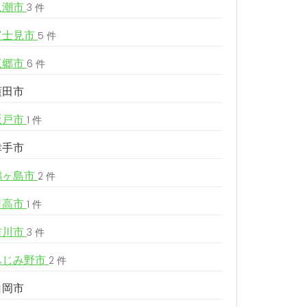
八潮市
3 件
富士見市
5 件
三郷市
6 件
蓮田市
坂戸市
1 件
幸手市
鶴ヶ島市
2 件
日高市
1 件
吉川市
3 件
ふじみ野市
2 件
白岡市