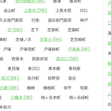
在家
安行領根岸 (1件)
飯塚
飯原町
金山町
上青木 (7件)
上青木西
川口
久左衛門新田
行衛
源左衛門新田
神戸
芝 (3件)
芝下
芝新町
芝園町
東町
芝樋ノ爪
芝富士 (1件)
芝宮根町
戸塚
戸塚境町
戸塚鋏町
戸塚東 (1件)
堀
西青木
西新井宿
西川口 (1件)
東貝塚
東川口
東本郷
東領家
前川 (1件)
前川町
前野宿
道合
元郷 (3件)
柳崎
柳根町
弥平
領家
辻
八幡木 (1件)
鳩ヶ谷本町
鳩ヶ谷緑町
本前川