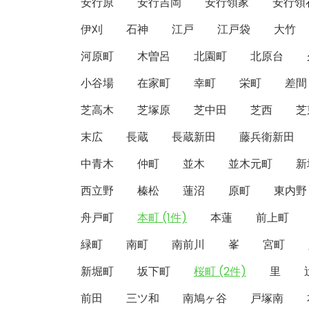
安行原
安行吉岡
安行領家
安行領
伊刈
石神
江戸
江戸袋
大竹
河原町
木曽呂
北園町
北原台
小谷場
在家町
幸町
栄町
差間
芝高木
芝塚原
芝中田
芝西
芝
末広
長蔵
長蔵新田
藤兵衛新田
中青木
仲町
並木
並木元町
新
西立野
榛松
蓮沼
原町
東内野
舟戸町
本町 (1件)
本蓮
前上町
緑町
南町
南前川
峯
宮町
新堀町
坂下町
桜町 (2件)
里
前田
三ツ和
南鳩ヶ谷
戸塚南