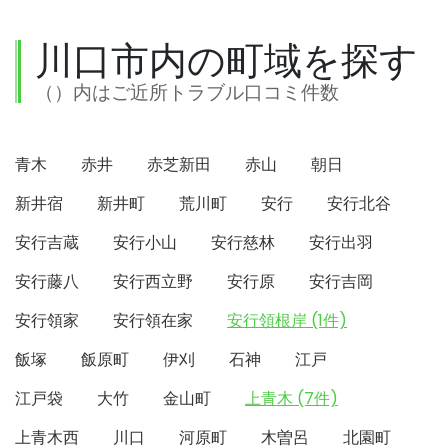
川口市内の町域を探す
（）内はご近所トラブル口コミ件数
青木
赤井
赤芝新田
赤山
朝日
新井宿
新井町
荒川町
安行
安行北谷
安行吉蔵
安行小山
安行慈林
安行出羽
安行藤八
安行西立野
安行原
安行吉岡
安行領家
安行領在家
安行領根岸 (1件)
飯塚
飯原町
伊刈
石神
江戸
江戸袋
大竹
金山町
上青木 (7件)
上青木西
川口
河原町
木曽呂
北園町