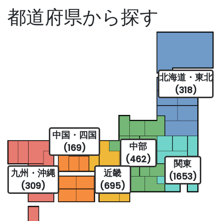
都道府県から探す
北海道・東北
(318)
中国・四国
中部
(169)
(462)
関東
九州・沖縄
近畿
(1653)
(309)
(695)