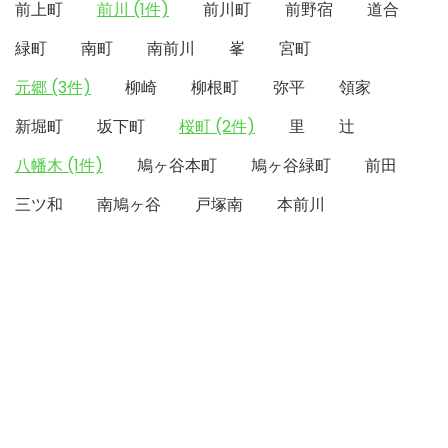
前上町
前川 (1件)
前川町
前野宿
道合
緑町
南町
南前川
峯
宮町
元郷 (3件)
柳崎
柳根町
弥平
領家
新堀町
坂下町
桜町 (2件)
里
辻
八幡木 (1件)
鳩ヶ谷本町
鳩ヶ谷緑町
前田
三ツ和
南鳩ヶ谷
戸塚南
本前川