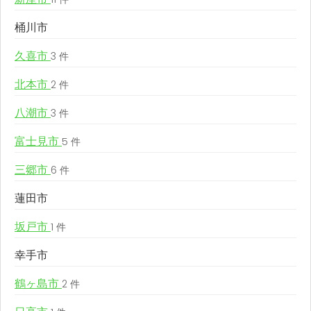
桶川市
久喜市
3 件
北本市
2 件
八潮市
3 件
富士見市
5 件
三郷市
6 件
蓮田市
坂戸市
1 件
幸手市
鶴ヶ島市
2 件