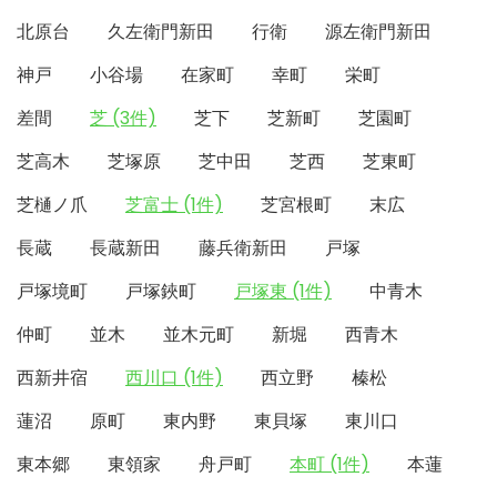
北原台
久左衛門新田
行衛
源左衛門新田
神戸
小谷場
在家町
幸町
栄町
差間
芝 (3件)
芝下
芝新町
芝園町
芝高木
芝塚原
芝中田
芝西
芝東町
芝樋ノ爪
芝富士 (1件)
芝宮根町
末広
長蔵
長蔵新田
藤兵衛新田
戸塚
戸塚境町
戸塚鋏町
戸塚東 (1件)
中青木
仲町
並木
並木元町
新堀
西青木
西新井宿
西川口 (1件)
西立野
榛松
蓮沼
原町
東内野
東貝塚
東川口
東本郷
東領家
舟戸町
本町 (1件)
本蓮