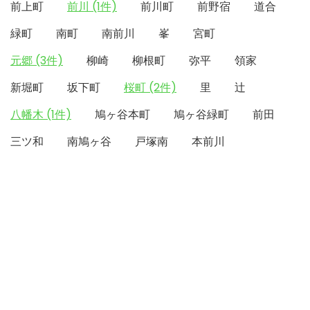
前上町
前川 (1件)
前川町
前野宿
道合
緑町
南町
南前川
峯
宮町
元郷 (3件)
柳崎
柳根町
弥平
領家
新堀町
坂下町
桜町 (2件)
里
辻
八幡木 (1件)
鳩ヶ谷本町
鳩ヶ谷緑町
前田
三ツ和
南鳩ヶ谷
戸塚南
本前川