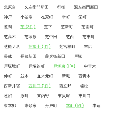
北原台
久左衛門新田
行衛
源左衛門新田
神戸
小谷場
在家町
幸町
栄町
差間
芝 (3件)
芝下
芝新町
芝園町
芝高木
芝塚原
芝中田
芝西
芝東町
芝樋ノ爪
芝富士 (1件)
芝宮根町
末広
長蔵
長蔵新田
藤兵衛新田
戸塚
戸塚境町
戸塚鋏町
戸塚東 (1件)
中青木
仲町
並木
並木元町
新堀
西青木
西新井宿
西川口 (1件)
西立野
榛松
蓮沼
原町
東内野
東貝塚
東川口
東本郷
東領家
舟戸町
本町 (1件)
本蓮