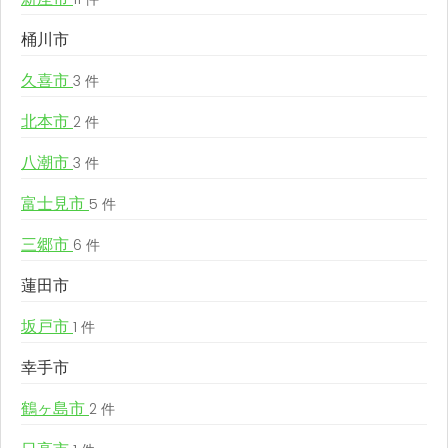
桶川市
久喜市
3 件
北本市
2 件
八潮市
3 件
富士見市
5 件
三郷市
6 件
蓮田市
坂戸市
1 件
幸手市
鶴ヶ島市
2 件