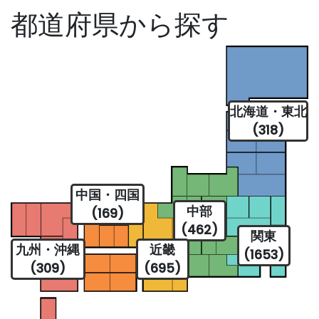
都道府県から探す
北海道・東北
(318)
中国・四国
中部
(169)
(462)
関東
九州・沖縄
近畿
(1653)
(309)
(695)