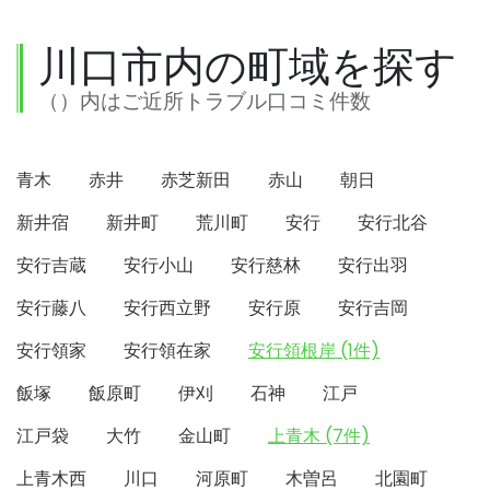
川口市内の町域を探す
（）内はご近所トラブル口コミ件数
青木
赤井
赤芝新田
赤山
朝日
新井宿
新井町
荒川町
安行
安行北谷
安行吉蔵
安行小山
安行慈林
安行出羽
安行藤八
安行西立野
安行原
安行吉岡
安行領家
安行領在家
安行領根岸 (1件)
飯塚
飯原町
伊刈
石神
江戸
江戸袋
大竹
金山町
上青木 (7件)
上青木西
川口
河原町
木曽呂
北園町