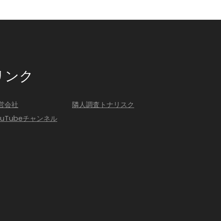
リンク
営会社
隣人調査トナリスク
ouTubeチャンネル