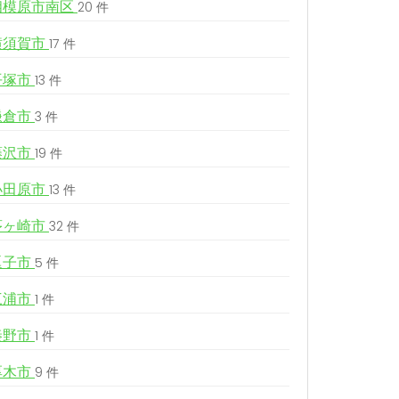
相模原市南区
20 件
横須賀市
17 件
平塚市
13 件
鎌倉市
3 件
藤沢市
19 件
小田原市
13 件
茅ヶ崎市
32 件
逗子市
5 件
三浦市
1 件
秦野市
1 件
厚木市
9 件