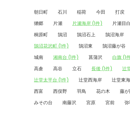
朝日町
石川
稲荷
今田
打戻
獺郷
片瀬
片瀬海岸 (1件)
片瀬目
桐原町
鵠沼
鵠沼石上
鵠沼海岸
鵠沼花沢町 (1件)
鵠沼東
鵠沼藤が谷
城南
湘南台 (1件)
菖蒲沢
白旗 (1
高倉
高谷
立石
長後 (1件)
辻堂
辻堂太平台 (1件)
辻堂西海岸
辻堂東
西富
西俣野
羽鳥
花の木
藤が
みその台
南藤沢
宮原
宮前
弥