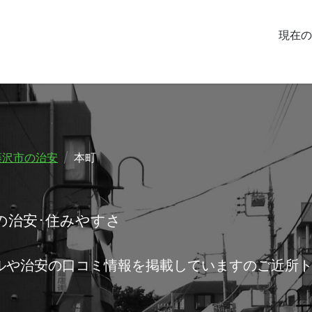
現在の
藤沢市の治安
本町
の治安･住みやすさ
ルや治安の口コミ情報を掲載していますのご近所