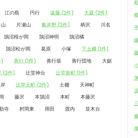
江の島
円行
遠藤 (2件)
大庭 (2件)
白山
片瀬山
亀井野 (2件)
柄沢
川名
鵠沼桜が岡
鵠沼神明
鵠沼橘
鵠沼松が岡
葛原
小塚
下土棚 (1件)
件)
善行 (1件)
善行坂
善行団地
大鋸
 (2件)
辻堂神台
辻堂新町 (1件)
海岸
辻堂元町 (2件)
土棚
天神町
岡
藤沢
本鵠沼
本町
本藤沢
勒寺
村岡東
用田
渡内
並木台