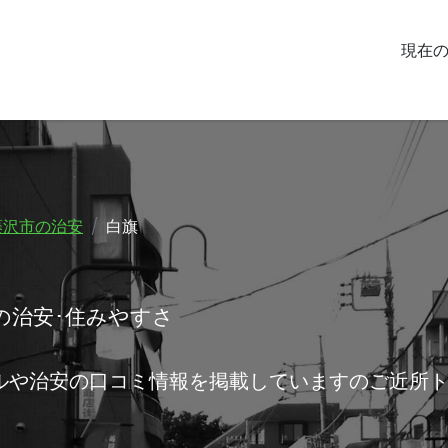
現在
藤沢市の治安
白旗
の治安･住みやすさ
ルや治安の口コミ情報を掲載していますのご近所