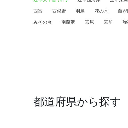
西富
西俣野
羽鳥
花の木
藤が
みその台
南藤沢
宮原
宮前
弥
都道府県から探す