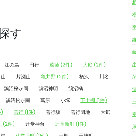
探す
江の島
円行
遠藤 (2件)
大庭 (2件)
白山
片瀬山
亀井野 (2件)
柄沢
川名
鵠沼桜が岡
鵠沼神明
鵠沼橘
鵠沼松が岡
葛原
小塚
下土棚 (1件)
件)
善行 (1件)
善行坂
善行団地
大鋸
 (2件)
辻堂神台
辻堂新町 (1件)
海岸
辻堂元町 (2件)
土棚
天神町