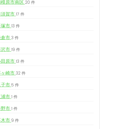
相模原市南区
20 件
横須賀市
17 件
平塚市
13 件
鎌倉市
3 件
藤沢市
19 件
小田原市
13 件
茅ヶ崎市
32 件
逗子市
5 件
三浦市
1 件
秦野市
1 件
厚木市
9 件