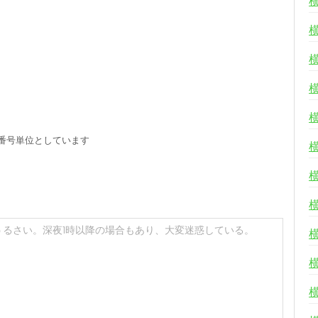
る
番号単位としています