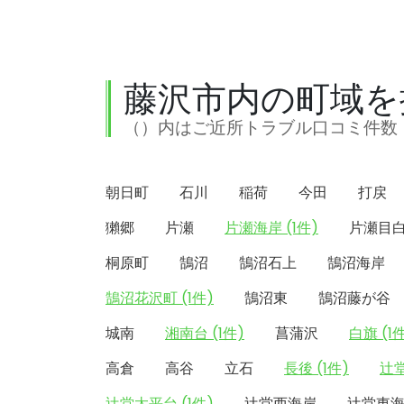
藤沢市内の町域を
（）内はご近所トラブル口コミ件数
朝日町
石川
稲荷
今田
打戻
獺郷
片瀬
片瀬海岸 (1件)
片瀬目
桐原町
鵠沼
鵠沼石上
鵠沼海岸
鵠沼花沢町 (1件)
鵠沼東
鵠沼藤が谷
城南
湘南台 (1件)
菖蒲沢
白旗 (1
高倉
高谷
立石
長後 (1件)
辻堂
辻堂太平台 (1件)
辻堂西海岸
辻堂東