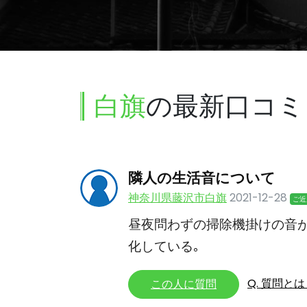
白旗
の最新口コミ
隣人の生活音について
神奈川県藤沢市白旗
2021-12-28
ご近
昼夜問わずの掃除機掛けの音
化している｡
Q. 質問と
この人に質問