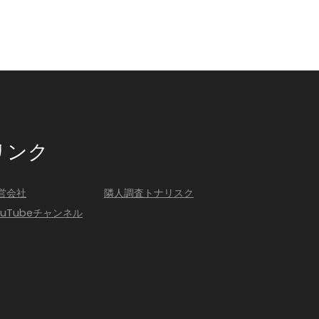
リンク
営会社
隣人調査トナリスク
ouTubeチャンネル