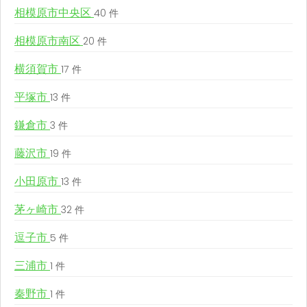
相模原市中央区
40 件
相模原市南区
20 件
横須賀市
17 件
平塚市
13 件
鎌倉市
3 件
藤沢市
19 件
小田原市
13 件
茅ヶ崎市
32 件
逗子市
5 件
三浦市
1 件
秦野市
1 件