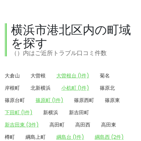
横浜市港北区内の町域
を探す
（）内はご近所トラブル口コミ件数
大倉山
大曽根
大曽根台 (1件)
菊名
岸根町
北新横浜
小机町 (1件)
篠原北
篠原台町
篠原町 (1件)
篠原西町
篠原東
下田町 (1件)
新横浜
新吉田町
新吉田東 (3件)
高田町
高田西
高田東
樽町
綱島上町
綱島台 (1件)
綱島西 (2件)