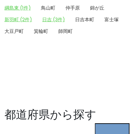
綱島東 (1件)
鳥山町
仲手原
錦が丘
新羽町 (2件)
日吉 (3件)
日吉本町
富士塚
大豆戸町
箕輪町
師岡町
都道府県から探す