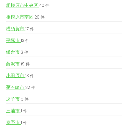
相模原市中央区
40 件
相模原市南区
20 件
横須賀市
17 件
平塚市
13 件
鎌倉市
3 件
藤沢市
19 件
小田原市
13 件
茅ヶ崎市
32 件
逗子市
5 件
三浦市
1 件
秦野市
1 件