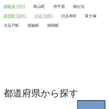
綱島東 (1件)
鳥山町
仲手原
錦が丘
新羽町 (2件)
日吉 (3件)
日吉本町
富士塚
大豆戸町
箕輪町
師岡町
都道府県から探す