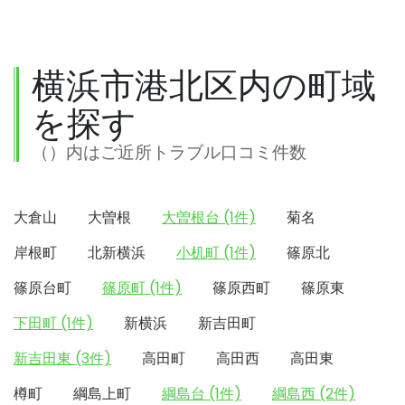
横浜市港北区内の町域
を探す
（）内はご近所トラブル口コミ件数
大倉山
大曽根
大曽根台 (1件)
菊名
岸根町
北新横浜
小机町 (1件)
篠原北
篠原台町
篠原町 (1件)
篠原西町
篠原東
下田町 (1件)
新横浜
新吉田町
新吉田東 (3件)
高田町
高田西
高田東
樽町
綱島上町
綱島台 (1件)
綱島西 (2件)