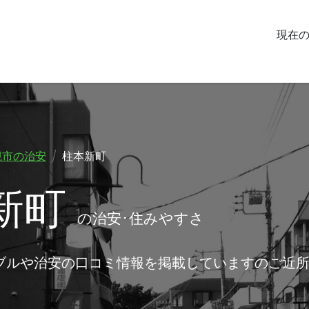
現在
槻市の治安
柱本新町
新町
の治安･住みやすさ
ブルや治安の口コミ情報を掲載していますのご近