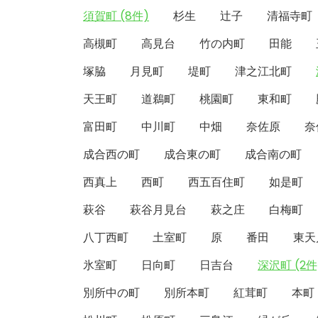
須賀町 (8件)
杉生
辻子
清福寺町
高槻町
高見台
竹の内町
田能
塚脇
月見町
堤町
津之江北町
天王町
道鵜町
桃園町
東和町
富田町
中川町
中畑
奈佐原
奈
成合西の町
成合東の町
成合南の町
西真上
西町
西五百住町
如是町
萩谷
萩谷月見台
萩之庄
白梅町
八丁西町
土室町
原
番田
東天
氷室町
日向町
日吉台
深沢町 (2件
別所中の町
別所本町
紅茸町
本町