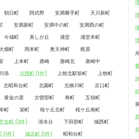
朝日町
阿武野
安満磐手町
天川新町
町
安満新町
安満中の町
安満西の町
今城町
美しが丘
浦堂
浦堂本町
大畑町
岡本町
奥天神町
梶原
室
上本町
唐崎
唐崎北
唐崎中
川添
川西町 (1件)
上牧北駅前町
上牧町
北昭和台町
北園町
北柳川町
京口町
黄金の里
古曽部町
寿町
五領町
幸町
栄町
桜ケ丘北町
桜ケ丘南町
芝生町 (3件)
清水台
下田部町
城西町
 (1件)
城北町 (1件)
昭和台町