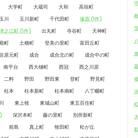
大学町
大蔵司
大和
高垣町
玉川
玉川新町
千代田町
塚原 (1件)
津之江町 (1件)
出丸町
寺谷町
天神町
殿町
土橋町
登美の里町
富田丘町
佐原元町
成合
成合北の町
成合中の町
南平台
西大樋町
西冠
西之川原
二料
野田
野田東
登町
野見町
柱本
柱本新町
柱本南町
八丁畷町
川
東上牧
東城山町
東五百住町
)
深沢本町
藤の里町
別所新町
前島
真上町
牧田町
松が丘