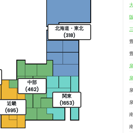
北海道・東北
(318)
中部
(462)
関東
(1653)
近畿
(695)