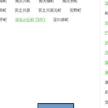
緑町
南芥川町
南大樋町
南庄所町
田町
宮之川原
宮之川原元町
宮野町
手町
弥生が丘町 (3件)
淀の原町