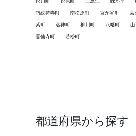
松川町
松原町
三島江
緑が丘
南総持寺町
南松原町
宮が谷町
宮
紫町
名神町
柳川町
八幡町
山
霊仙寺町
若松町
都道府県から探す