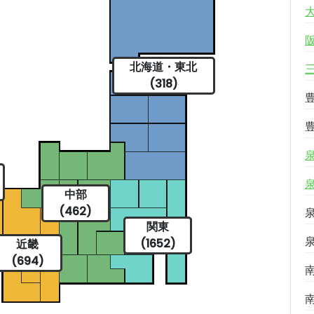
北海道・東北
(318)
中部
(462)
関東
(1652)
近畿
(694)