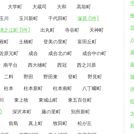
大学町
大蔵司
大和
高垣町
玉川
玉川新町
千代田町
塚原 (1件)
津之江町 (1件)
出丸町
寺谷町
天神町
殿町
土橋町
登美の里町
富田丘町
佐原元町
成合
成合北の町
成合中の町
南平台
西大樋町
西冠
西之川原
二料
野田
野田東
登町
野見町
柱本
柱本新町
柱本南町
八丁畷町
川
東上牧
東城山町
東五百住町
)
深沢本町
藤の里町
別所新町
前島
真上町
牧田町
松が丘