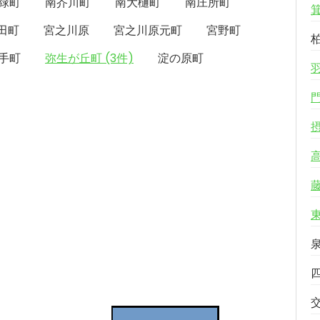
緑町
南芥川町
南大樋町
南庄所町
田町
宮之川原
宮之川原元町
宮野町
手町
弥生が丘町 (3件)
淀の原町