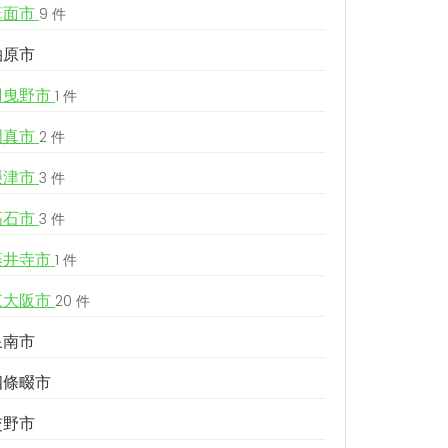
箕面市
9 件
柏原市
羽曳野市
1 件
門真市
2 件
摂津市
3 件
高石市
3 件
藤井寺市
1 件
東大阪市
20 件
泉南市
四條畷市
交野市