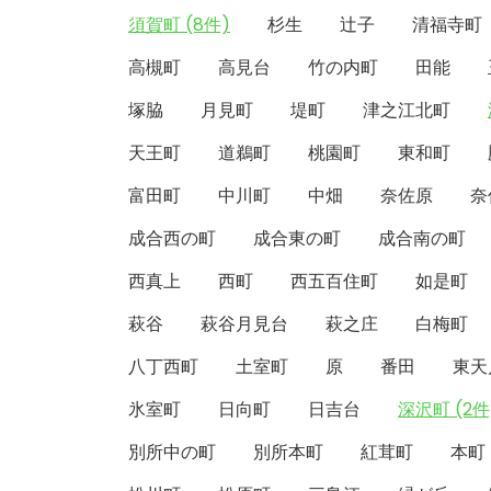
須賀町 (8件)
杉生
辻子
清福寺町
高槻町
高見台
竹の内町
田能
塚脇
月見町
堤町
津之江北町
天王町
道鵜町
桃園町
東和町
富田町
中川町
中畑
奈佐原
奈
成合西の町
成合東の町
成合南の町
西真上
西町
西五百住町
如是町
萩谷
萩谷月見台
萩之庄
白梅町
八丁西町
土室町
原
番田
東天
氷室町
日向町
日吉台
深沢町 (2件
別所中の町
別所本町
紅茸町
本町