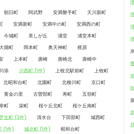
朝日町
阿武野
安満磐手町
天川新町
町
安満新町
安満中の町
安満西の町
今城町
美しが丘
浦堂
浦堂本町
大畑町
岡本町
奥天神町
梶原
室
上本町
唐崎
唐崎北
唐崎中
川添
川西町 (1件)
上牧北駅前町
上牧町
北昭和台町
北園町
北柳川町
京口町
黄金の里
古曽部町
寿町
五領町
幸町
栄町
桜ケ丘北町
桜ケ丘南町
芝生町 (3件)
清水台
下田部町
城西町
 (1件)
城北町 (1件)
昭和台町