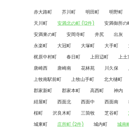
赤大路町
芥川町
明田町
明野町
天川町
安満北の町 (12件)
安満御所の
安満東の町
安岡寺町
井尻
出灰
永楽町
大冠町
大塚町
大手町
梶原中村町
春日町
上田辺町
上土
唐崎西
唐崎南
花林苑
川久保
上牧南駅前町
上牧山手町
北大樋町
郡家新町
郡家本町
高西町
神内
紺屋町
西面北
西面中
西面南
桜町
沢良木町
三箇牧
芝谷町
城東町
庄所町 (2件)
城内町
城南町