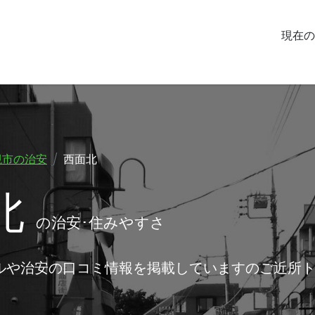
現在の
槻市の治安
西面北
北
の治安･住みやすさ
ルや治安の口コミ情報を掲載していますのご近所