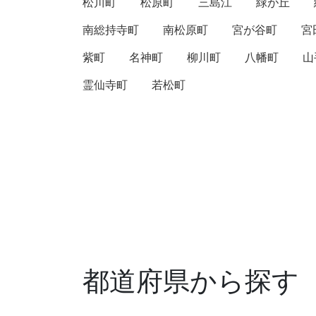
松川町
松原町
三島江
緑が丘
南総持寺町
南松原町
宮が谷町
宮
紫町
名神町
柳川町
八幡町
山
霊仙寺町
若松町
都道府県から探す