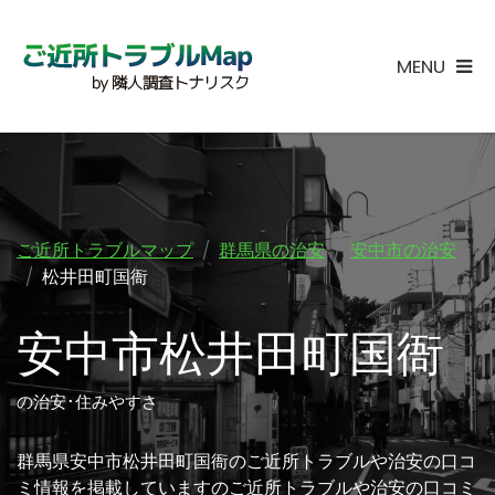
MENU
ご近所トラブルマップ
群馬県の治安
安中市の治安
松井田町国衙
安中市松井田町国衙
の治安･住みやすさ
群馬県安中市松井田町国衙のご近所トラブルや治安の口コ
ミ情報を掲載していますのご近所トラブルや治安の口コミ