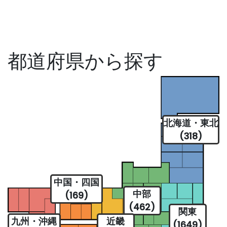
都道府県から探す
北海道・東北
(318)
中国・四国
中部
(169)
(462)
関東
九州・沖縄
近畿
(1649)