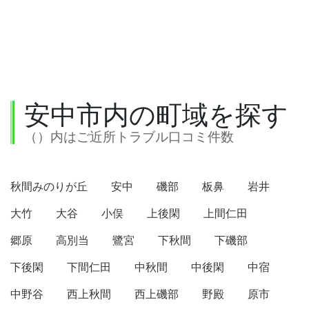
安中市内の町域を探す
（）内はご近所トラブル口コミ件数
秋間みのりが丘
安中
磯部
板鼻
岩井
大竹
大谷
小俣
上後閑
上間仁田
郷原
高別当
鷺宮
下秋間
下磯部
下後閑
下間仁田
中秋間
中後閑
中宿
中野谷
西上秋間
西上磯部
野殿
原市