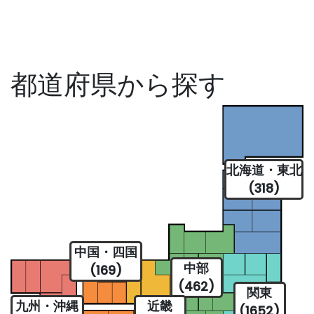
都道府県から探す
北海道・東北
(318)
中国・四国
中部
(169)
(462)
関東
九州・沖縄
近畿
(1652)