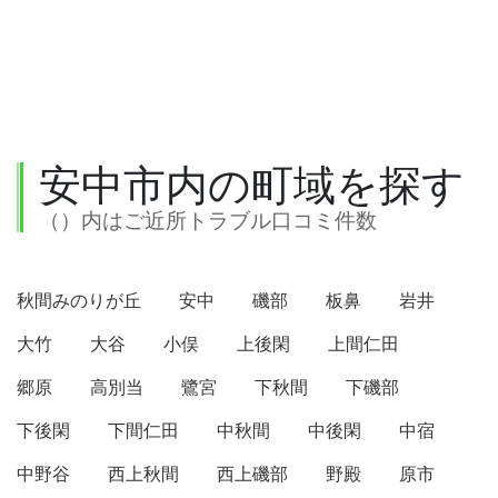
安中市内の町域を探す
（）内はご近所トラブル口コミ件数
秋間みのりが丘
安中
磯部
板鼻
岩井
大竹
大谷
小俣
上後閑
上間仁田
郷原
高別当
鷺宮
下秋間
下磯部
下後閑
下間仁田
中秋間
中後閑
中宿
中野谷
西上秋間
西上磯部
野殿
原市