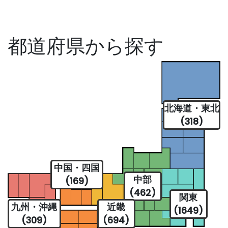
都道府県から探す
北海道・東北
(318)
中国・四国
中部
(169)
(462)
関東
九州・沖縄
近畿
(1649)
(309)
(694)