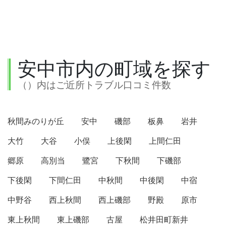
安中市内の町域を探す
（）内はご近所トラブル口コミ件数
秋間みのりが丘
安中
磯部
板鼻
岩井
大竹
大谷
小俣
上後閑
上間仁田
郷原
高別当
鷺宮
下秋間
下磯部
下後閑
下間仁田
中秋間
中後閑
中宿
中野谷
西上秋間
西上磯部
野殿
原市
東上秋間
東上磯部
古屋
松井田町新井