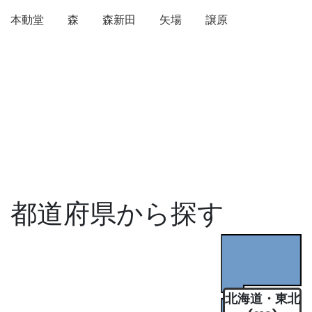
本動堂
森
森新田
矢場
譲原
都道府県から探す
北海道・東北