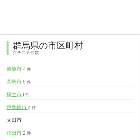
群馬県の市区町村
クチコミ件数
前橋市
4 件
高崎市
8 件
桐生市
1 件
伊勢崎市
4 件
太田市
沼田市
2 件