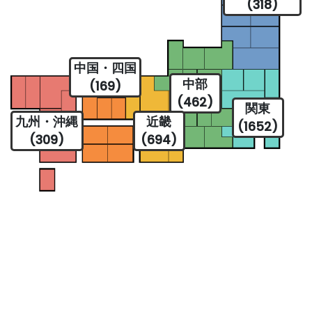
(318)
中国・四国
中部
(169)
(462)
関東
九州・沖縄
近畿
(1652)
(309)
(694)