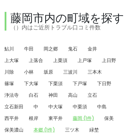
藤岡市内の町域を探す
（）内はご近所トラブル口コミ件数
鮎川
牛田
岡之郷
鬼石
金井
上大塚
上落合
上栗須
上戸塚
上日野
川除
小林
坂原
三波川
三本木
篠塚
下大塚
下栗須
下戸塚
下日野
浄法寺
白石
神田
高山
立石
立石新田
中
中大塚
中栗須
中島
西平井
根岸
東平井
藤岡 (1件)
保美
保美濃山
本郷 (1件)
三ツ木
緑埜