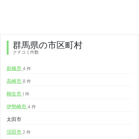
群馬県の市区町村
クチコミ件数
前橋市
4 件
高崎市
8 件
桐生市
1 件
伊勢崎市
4 件
太田市
沼田市
2 件