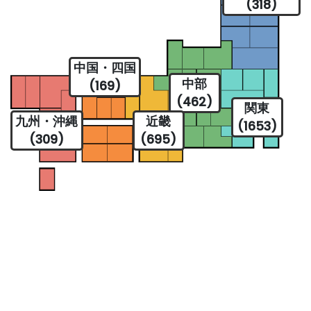
(318)
中国・四国
中部
(169)
(462)
関東
九州・沖縄
近畿
(1653)
(309)
(695)