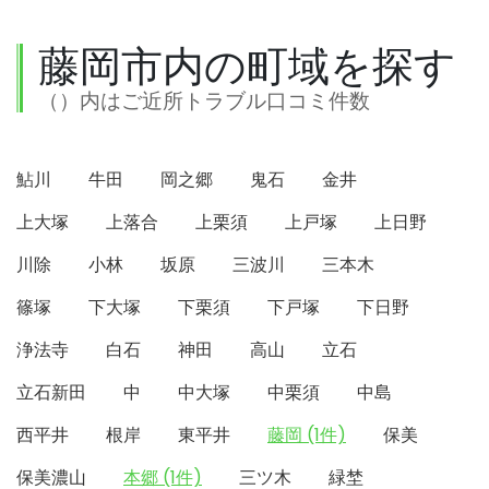
藤岡市内の町域を探す
（）内はご近所トラブル口コミ件数
鮎川
牛田
岡之郷
鬼石
金井
上大塚
上落合
上栗須
上戸塚
上日野
川除
小林
坂原
三波川
三本木
篠塚
下大塚
下栗須
下戸塚
下日野
浄法寺
白石
神田
高山
立石
立石新田
中
中大塚
中栗須
中島
西平井
根岸
東平井
藤岡 (1件)
保美
保美濃山
本郷 (1件)
三ツ木
緑埜