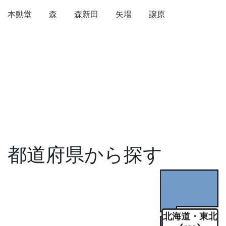
本動堂
森
森新田
矢場
譲原
都道府県から探す
北海道・東北