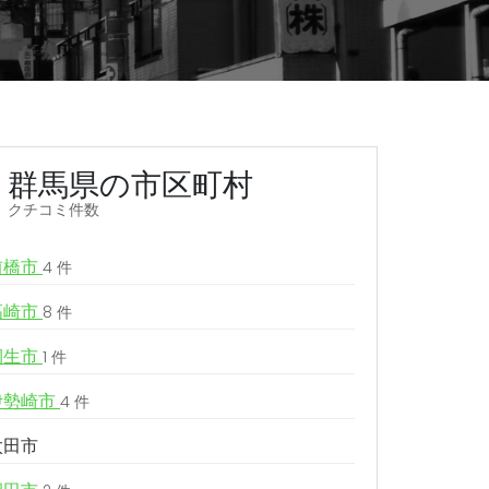
群馬県の市区町村
クチコミ件数
前橋市
4 件
高崎市
8 件
桐生市
1 件
伊勢崎市
4 件
太田市