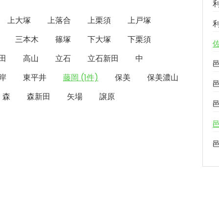
上大塚
上落合
上栗須
上戸塚
三本木
篠塚
下大塚
下栗須
田
高山
立石
立石新田
中
岸
東平井
藤岡 (1件)
保美
保美濃山
森
森新田
矢場
譲原