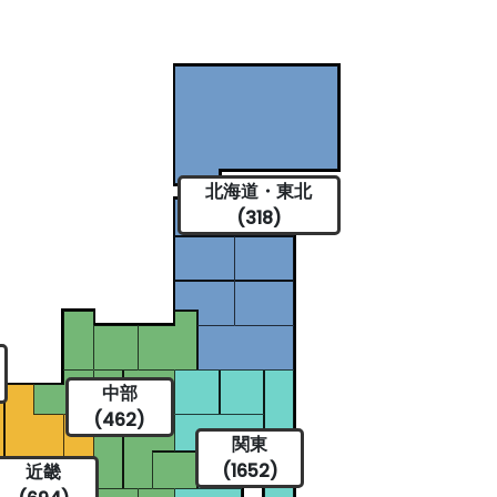
北海道・東北
(318)
中部
(462)
関東
(1652)
近畿