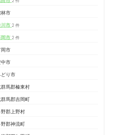
沼田市
2 件
館林市
渋川市
2 件
藤岡市
2 件
富岡市
安中市
みどり市
北群馬郡榛東村
北群馬郡吉岡町
多野郡上野村
多野郡神流町