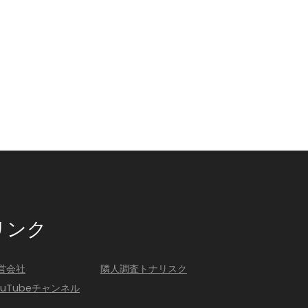
リンク
営会社
隣人調査トナリスク
ouTubeチャンネル