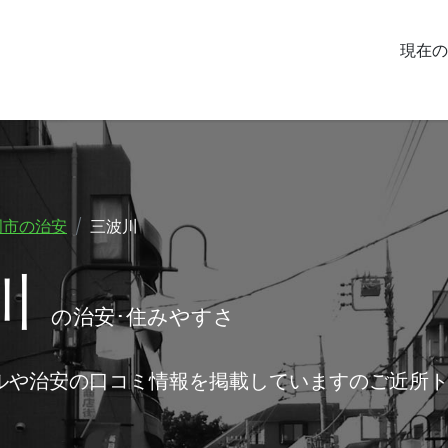
現在の
岡市の治安
三波川
川
の治安･住みやすさ
ルや治安の口コミ情報を掲載していますのご近所