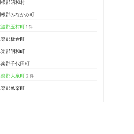
利根郡昭和村
利根郡みなかみ町
佐波郡玉村町
1 件
邑楽郡板倉町
邑楽郡明和町
邑楽郡千代田町
邑楽郡大泉町
2 件
邑楽郡邑楽町