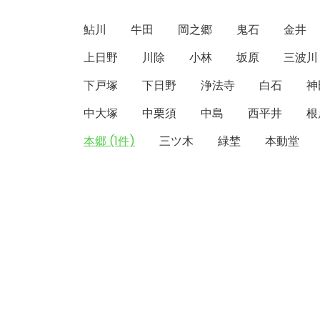
鮎川
牛田
岡之郷
鬼石
金井
上日野
川除
小林
坂原
三波川
下戸塚
下日野
浄法寺
白石
神
中大塚
中栗須
中島
西平井
根
本郷 (1件)
三ツ木
緑埜
本動堂