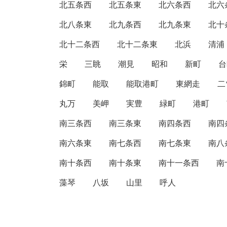
北五条西
北五条東
北六条西
北六
北八条東
北九条西
北九条東
北十
北十二条西
北十二条東
北浜
清浦
栄
三眺
潮見
昭和
新町
台
錦町
能取
能取港町
東網走
二
丸万
美岬
実豊
緑町
港町
南三条西
南三条東
南四条西
南四
南六条東
南七条西
南七条東
南八
南十条西
南十条東
南十一条西
南
藻琴
八坂
山里
呼人