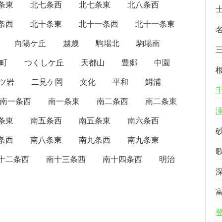
条東
北七条西
北七条東
北八条西
条西
北十条東
北十一条西
北十一条東
向陽ケ丘
越歳
駒場北
駒場南
町
つくしケ丘
天都山
豊郷
中園
ツ岩
二見ケ岡
文化
平和
鱒浦
南一条西
南一条東
南二条西
南二条東
条東
南五条西
南五条東
南六条西
条西
南八条東
南九条西
南九条東
十二条西
南十三条西
南十四条西
明治