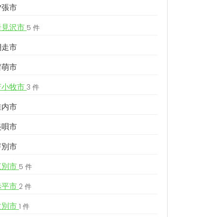
夕張市
岩見沢市
5 件
網走市
留萌市
苫小牧市
3 件
稚内市
美唄市
芦別市
江別市
5 件
赤平市
2 件
紋別市
1 件