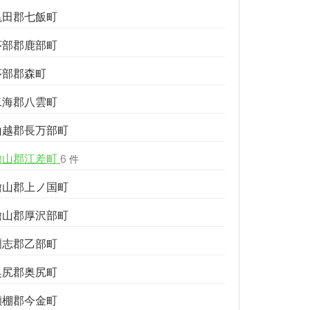
亀田郡七飯町
茅部郡鹿部町
茅部郡森町
二海郡八雲町
山越郡長万部町
檜山郡江差町
6 件
檜山郡上ノ国町
檜山郡厚沢部町
爾志郡乙部町
奥尻郡奥尻町
瀬棚郡今金町