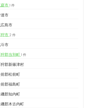
恵庭市
1 件
伊達市
北広島市
石狩市
2 件
北斗市
石狩郡当別町
1 件
石狩郡新篠津村
松前郡松前町
松前郡福島町
上磯郡知内町
上磯郡木古内町