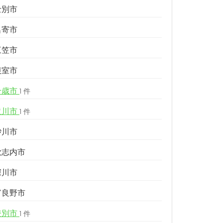
士別市
名寄市
三笠市
根室市
千歳市
1 件
滝川市
1 件
砂川市
歌志内市
深川市
富良野市
登別市
1 件