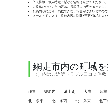
個人情報・個人特定に繋がる情報は避けてください。
ご投稿いただいた内容は、掲載前に内容チェックし、
投稿内容により、掲載できない場合がございますので
メールアドレスは、投稿内容の削除･変更･確認およ
網走市内の町域を
（）内はご近所トラブル口コミ件数
稲富
卯原内
浦士別
大曲
音根
北一条東
北二条西
北二条東
北三