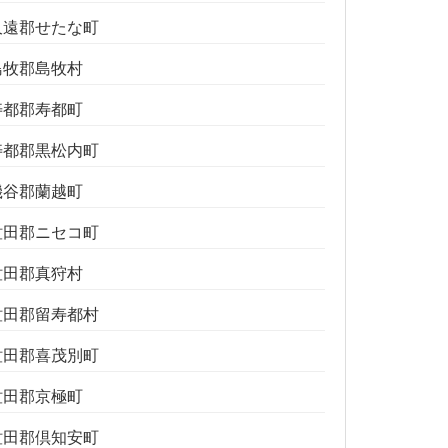
久遠郡せたな町
島牧郡島牧村
寿都郡寿都町
寿都郡黒松内町
磯谷郡蘭越町
虻田郡ニセコ町
虻田郡真狩村
虻田郡留寿都村
虻田郡喜茂別町
虻田郡京極町
虻田郡倶知安町