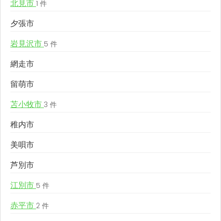
北見市
1 件
夕張市
岩見沢市
5 件
網走市
留萌市
苫小牧市
3 件
稚内市
美唄市
芦別市
江別市
5 件
赤平市
2 件