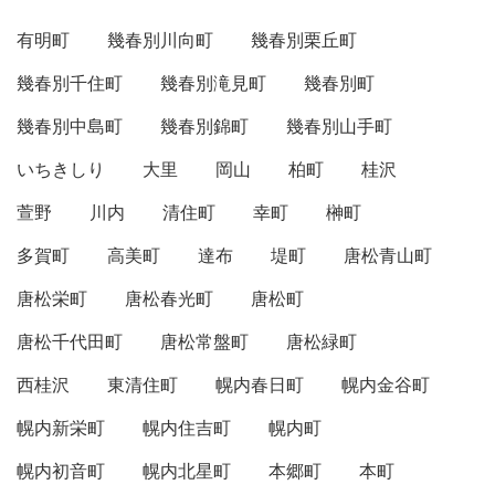
有明町
幾春別川向町
幾春別栗丘町
幾春別千住町
幾春別滝見町
幾春別町
幾春別中島町
幾春別錦町
幾春別山手町
いちきしり
大里
岡山
柏町
桂沢
萱野
川内
清住町
幸町
榊町
多賀町
高美町
達布
堤町
唐松青山町
唐松栄町
唐松春光町
唐松町
唐松千代田町
唐松常盤町
唐松緑町
西桂沢
東清住町
幌内春日町
幌内金谷町
幌内新栄町
幌内住吉町
幌内町
幌内初音町
幌内北星町
本郷町
本町