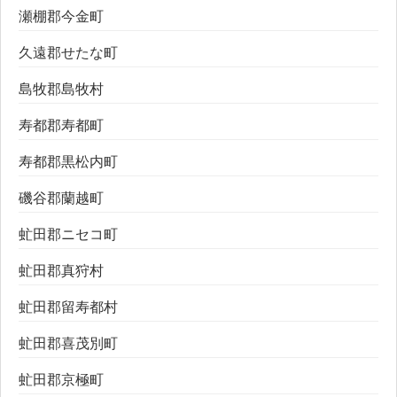
瀬棚郡今金町
久遠郡せたな町
島牧郡島牧村
寿都郡寿都町
寿都郡黒松内町
磯谷郡蘭越町
虻田郡ニセコ町
虻田郡真狩村
虻田郡留寿都村
虻田郡喜茂別町
虻田郡京極町