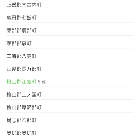
上磯郡木古内町
亀田郡七飯町
茅部郡鹿部町
茅部郡森町
二海郡八雲町
山越郡長万部町
檜山郡江差町
6 件
檜山郡上ノ国町
檜山郡厚沢部町
爾志郡乙部町
奥尻郡奥尻町