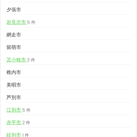
夕張市
岩見沢市
5 件
網走市
留萌市
苫小牧市
3 件
稚内市
美唄市
芦別市
江別市
5 件
赤平市
2 件
紋別市
1 件