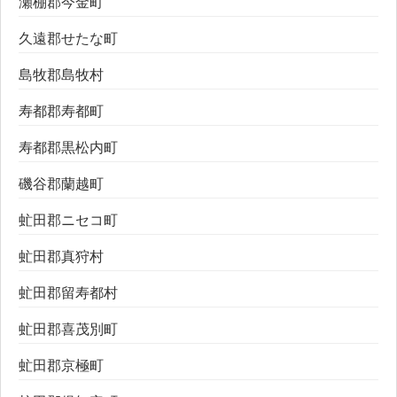
瀬棚郡今金町
久遠郡せたな町
島牧郡島牧村
寿都郡寿都町
寿都郡黒松内町
磯谷郡蘭越町
虻田郡ニセコ町
虻田郡真狩村
虻田郡留寿都村
虻田郡喜茂別町
虻田郡京極町