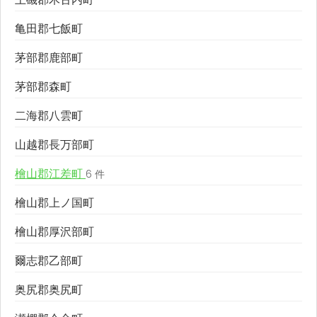
亀田郡七飯町
茅部郡鹿部町
茅部郡森町
二海郡八雲町
山越郡長万部町
檜山郡江差町
6 件
檜山郡上ノ国町
檜山郡厚沢部町
爾志郡乙部町
奥尻郡奥尻町