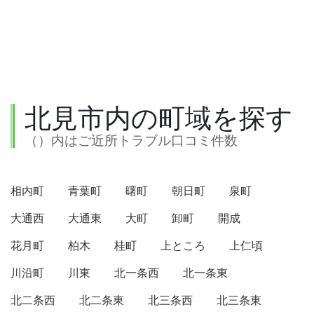
北見市内の町域を探す
（）内はご近所トラブル口コミ件数
相内町
青葉町
曙町
朝日町
泉町
大通西
大通東
大町
卸町
開成
花月町
柏木
桂町
上ところ
上仁頃
川沿町
川東
北一条西
北一条東
北二条西
北二条東
北三条西
北三条東