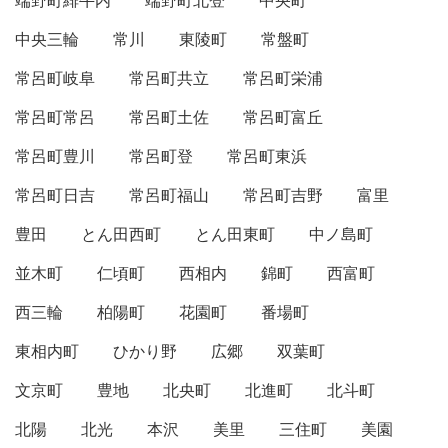
端野町緋牛内
端野町北登
中央町
中央三輪
常川
東陵町
常盤町
常呂町岐阜
常呂町共立
常呂町栄浦
常呂町常呂
常呂町土佐
常呂町富丘
常呂町豊川
常呂町登
常呂町東浜
常呂町日吉
常呂町福山
常呂町吉野
富里
豊田
とん田西町
とん田東町
中ノ島町
並木町
仁頃町
西相内
錦町
西富町
西三輪
柏陽町
花園町
番場町
東相内町
ひかり野
広郷
双葉町
文京町
豊地
北央町
北進町
北斗町
北陽
北光
本沢
美里
三住町
美園