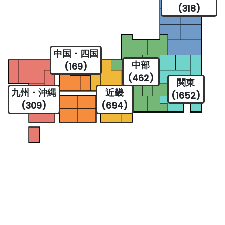
(318)
中国・四国
中部
(169)
(462)
関東
九州・沖縄
近畿
(1652)
(309)
(694)