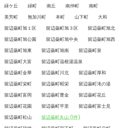
緑ケ丘
緑町
南丘
南仲町
南町
美芳町
無加川町
本町
山下町
大和
留辺蘂町旭１区
留辺蘂町旭３区
留辺蘂町旭北
留辺蘂町旭公園
留辺蘂町旭中央
留辺蘂町旭西
留辺蘂町旭東
留辺蘂町旭南
留辺蘂町泉
留辺蘂町大富
留辺蘂町温根湯温泉
留辺蘂町金華
留辺蘂町川北
留辺蘂町厚和
留辺蘂町栄町
留辺蘂町昭栄
留辺蘂町滝の湯
留辺蘂町富岡
留辺蘂町豊金
留辺蘂町花丘
留辺蘂町花園
留辺蘂町平里
留辺蘂町富士見
留辺蘂町松山
留辺蘂町丸山 (1件)