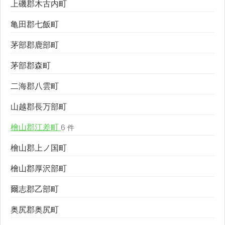
上磯郡木古内町
亀田郡七飯町
茅部郡鹿部町
茅部郡森町
二海郡八雲町
山越郡長万部町
檜山郡江差町
6 件
檜山郡上ノ国町
檜山郡厚沢部町
爾志郡乙部町
奥尻郡奥尻町