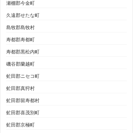
瀬棚郡今金町
久遠郡せたな町
島牧郡島牧村
寿都郡寿都町
寿都郡黒松内町
磯谷郡蘭越町
虻田郡ニセコ町
虻田郡真狩村
虻田郡留寿都村
虻田郡喜茂別町
虻田郡京極町