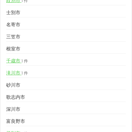
紋別市
1 件
士別市
名寄市
三笠市
根室市
千歳市
1 件
滝川市
1 件
砂川市
歌志内市
深川市
富良野市