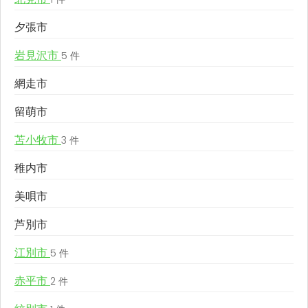
夕張市
岩見沢市
5 件
網走市
留萌市
苫小牧市
3 件
稚内市
美唄市
芦別市
江別市
5 件
赤平市
2 件