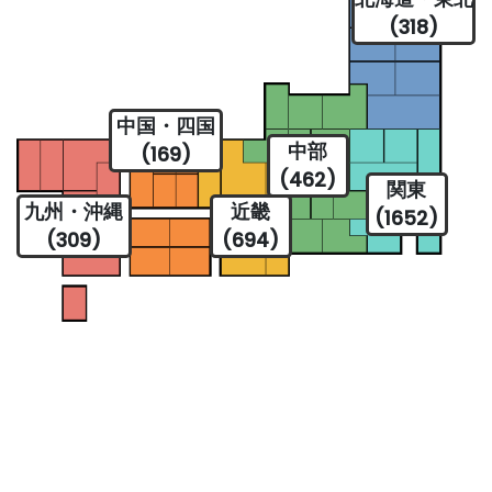
(318)
中国・四国
中部
(169)
(462)
関東
九州・沖縄
近畿
(1652)
(309)
(694)