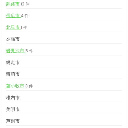
釧路市
12 件
帯広市
4 件
北見市
1 件
夕張市
岩見沢市
5 件
網走市
留萌市
苫小牧市
3 件
稚内市
美唄市
芦別市