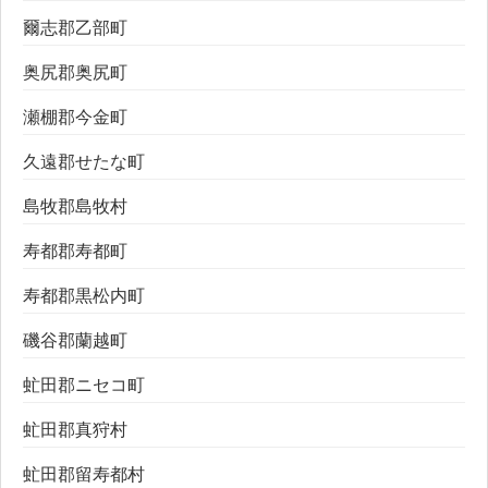
爾志郡乙部町
奥尻郡奥尻町
瀬棚郡今金町
久遠郡せたな町
島牧郡島牧村
寿都郡寿都町
寿都郡黒松内町
磯谷郡蘭越町
虻田郡ニセコ町
虻田郡真狩村
虻田郡留寿都村