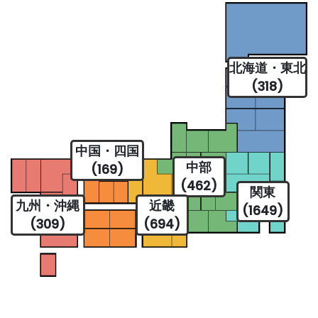
北海道・東北
(318)
中国・四国
中部
(169)
(462)
関東
九州・沖縄
近畿
(1649)
(309)
(694)