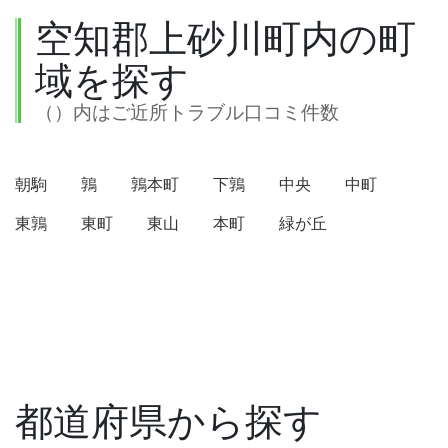
空知郡上砂川町内の町
域を探す
（）内はご近所トラブル口コミ件数
朝駒
鶉
鶉本町
下鶉
中央
中町
東鶉
東町
東山
本町
緑が丘
都道府県から探す