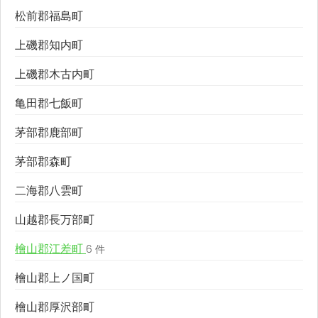
松前郡福島町
上磯郡知内町
上磯郡木古内町
亀田郡七飯町
茅部郡鹿部町
茅部郡森町
二海郡八雲町
山越郡長万部町
檜山郡江差町
6 件
檜山郡上ノ国町
檜山郡厚沢部町