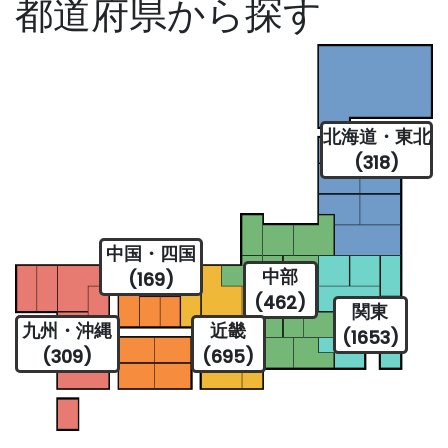
都道府県から探す
北海道・東北
(318)
中国・四国
中部
(169)
(462)
関東
九州・沖縄
近畿
(1653)
(309)
(695)