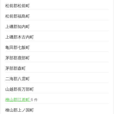
松前郡松前町
松前郡福島町
上磯郡知内町
上磯郡木古内町
亀田郡七飯町
茅部郡鹿部町
茅部郡森町
二海郡八雲町
山越郡長万部町
檜山郡江差町
6 件
檜山郡上ノ国町