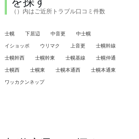
を探す
（）内はご近所トラブル口コミ件数
士幌
下居辺
中音更
中士幌
イショッポ
ウリマク
上音更
士幌幹線
士幌幹西
士幌幹東
士幌基線
士幌仲通
士幌西
士幌東
士幌本通西
士幌本通東
ワッカクンネップ