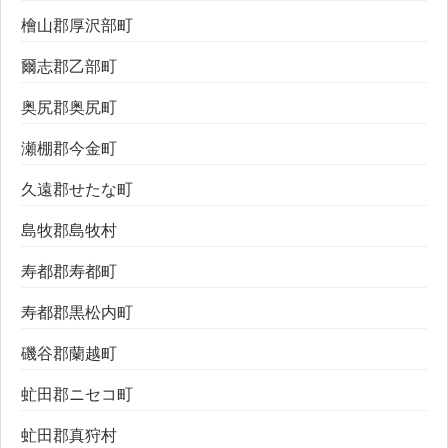
檜山郡厚沢部町
爾志郡乙部町
奥尻郡奥尻町
瀬棚郡今金町
久遠郡せたな町
島牧郡島牧村
寿都郡寿都町
寿都郡黒松内町
磯谷郡蘭越町
虻田郡ニセコ町
虻田郡真狩村