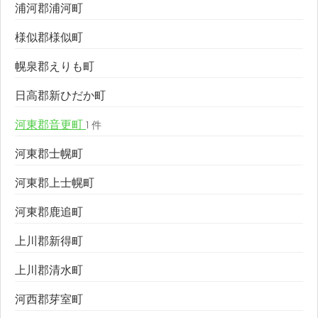
浦河郡浦河町
様似郡様似町
幌泉郡えりも町
日高郡新ひだか町
河東郡音更町
1 件
河東郡士幌町
河東郡上士幌町
河東郡鹿追町
上川郡新得町
上川郡清水町
河西郡芽室町