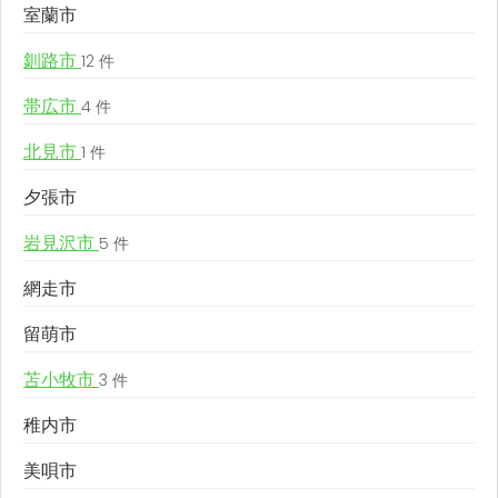
室蘭市
釧路市
12 件
帯広市
4 件
北見市
1 件
夕張市
岩見沢市
5 件
網走市
留萌市
苫小牧市
3 件
稚内市
美唄市