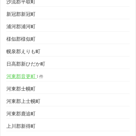
沙流郡平取町
新冠郡新冠町
浦河郡浦河町
様似郡様似町
幌泉郡えりも町
日高郡新ひだか町
河東郡音更町
1 件
河東郡士幌町
河東郡上士幌町
河東郡鹿追町
上川郡新得町