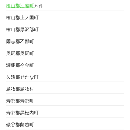
檜山郡江差町
6 件
檜山郡上ノ国町
檜山郡厚沢部町
爾志郡乙部町
奥尻郡奥尻町
瀬棚郡今金町
久遠郡せたな町
島牧郡島牧村
寿都郡寿都町
寿都郡黒松内町
磯谷郡蘭越町