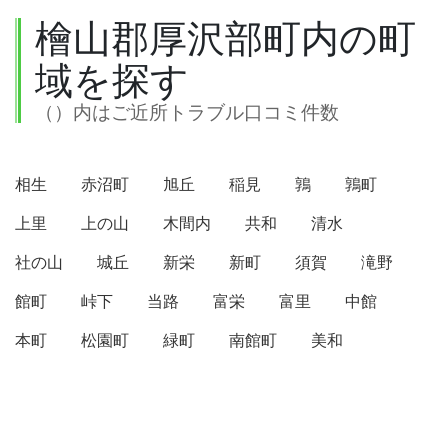
檜山郡厚沢部町内の町
域を探す
（）内はご近所トラブル口コミ件数
相生
赤沼町
旭丘
稲見
鶉
鶉町
上里
上の山
木間内
共和
清水
社の山
城丘
新栄
新町
須賀
滝野
館町
峠下
当路
富栄
富里
中館
本町
松園町
緑町
南館町
美和