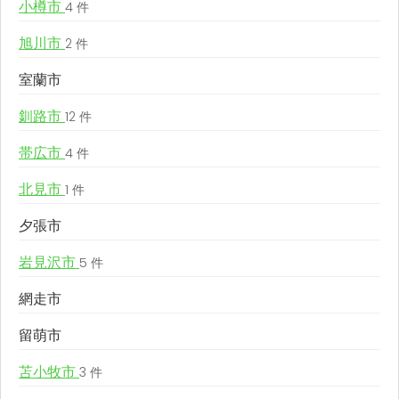
小樽市
4 件
旭川市
2 件
室蘭市
釧路市
12 件
帯広市
4 件
北見市
1 件
夕張市
岩見沢市
5 件
網走市
留萌市
苫小牧市
3 件