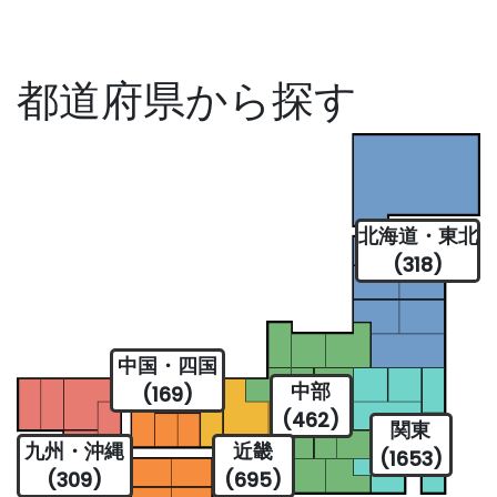
都道府県から探す
北海道・東北
(318)
中国・四国
中部
(169)
(462)
関東
九州・沖縄
近畿
(1653)
(309)
(695)