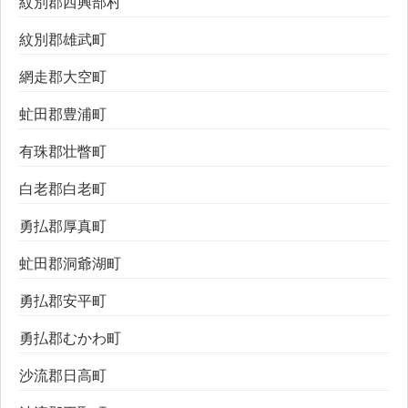
紋別郡西興部村
紋別郡雄武町
網走郡大空町
虻田郡豊浦町
有珠郡壮瞥町
白老郡白老町
勇払郡厚真町
虻田郡洞爺湖町
勇払郡安平町
勇払郡むかわ町
沙流郡日高町