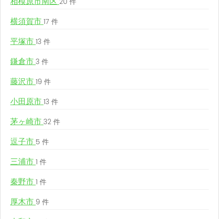
相模原市南区
20 件
横須賀市
17 件
平塚市
13 件
鎌倉市
3 件
藤沢市
19 件
小田原市
13 件
茅ヶ崎市
32 件
逗子市
5 件
三浦市
1 件
秦野市
1 件
厚木市
9 件