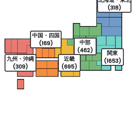
(318)
中国・四国
中部
(169)
(462)
関東
九州・沖縄
近畿
(1653)
(309)
(695)