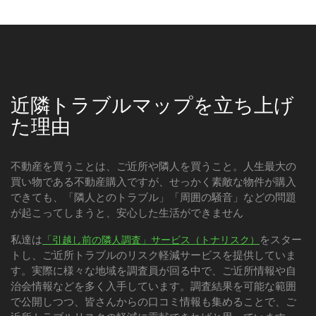
近隣トラブルマップを立ち上げ
た理由
不動産を買うことは、ご近所や隣人を買うこと。人生最大の
買い物である不動産購入ですが、せっかく素敵な物件が購入
できても、「隣人とのトラブル」「周囲の騒音」などの問題
が起こってしまうと、安心した生活ができません
私達は
をスター
「引越し前の隣人調査」サービス（トナリスク）
トし、ご近所トラブルのリスク軽減サービスを提供していま
す。実際に様々な地域を調査員が回る中で、ご近所情報や自
治会情報などを多く入手しています。調査結果を可能な範囲
で公開しつつ、皆さんからの口コミ情報も集めることで、ご