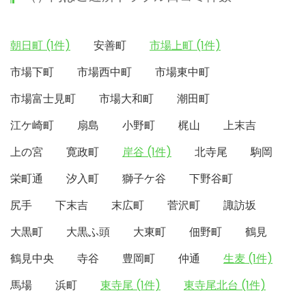
朝日町 (1件)
安善町
市場上町 (1件)
市場下町
市場西中町
市場東中町
市場富士見町
市場大和町
潮田町
江ケ崎町
扇島
小野町
梶山
上末吉
上の宮
寛政町
岸谷 (1件)
北寺尾
駒岡
栄町通
汐入町
獅子ケ谷
下野谷町
尻手
下末吉
末広町
菅沢町
諏訪坂
大黒町
大黒ふ頭
大東町
佃野町
鶴見
鶴見中央
寺谷
豊岡町
仲通
生麦 (1件)
馬場
浜町
東寺尾 (1件)
東寺尾北台 (1件)