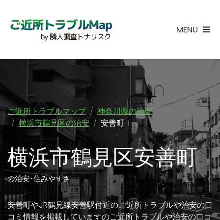
MENU
ご近所トラブルマップ
神奈川県の治安
横浜市鶴見区の治安
安善町
横浜市鶴見区安善町
の治安･住みやすさ
安善町やJR鶴見線安善駅付近のご近所トラブルや治安の口
コミ情報を掲載していますのご近所トラブルや治安の口コ